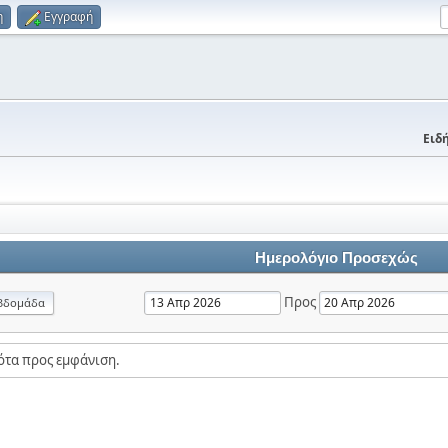
η
Εγγραφή
Ειδή
Ημερολόγιο Προσεχώς
Προς
βδομάδα
ότα προς εμφάνιση.