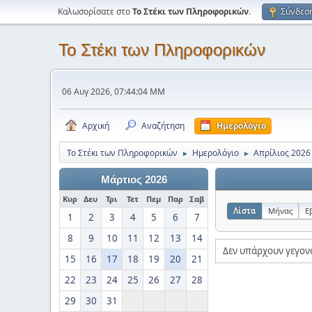
Καλωσορίσατε στο
Το Στέκι των Πληροφορικών
.
Σύνδεσ
Το Στέκι των Πληροφορικών
06 Αυγ 2026, 07:44:04 ΜΜ
Αρχική
Αναζήτηση
Ημερολόγιο
Το Στέκι των Πληροφορικών
Ημερολόγιο
Απρίλιος 2026
►
►
Μάρτιος 2026
Κυρ
Δευ
Τρι
Τετ
Πεμ
Παρ
Σαβ
Λίστα
Μήνας
Ε
1
2
3
4
5
6
7
8
9
10
11
12
13
14
Δεν υπάρχουν γεγον
15
16
17
18
19
20
21
22
23
24
25
26
27
28
29
30
31