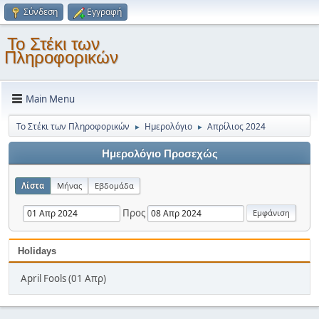
Σύνδεση
Εγγραφή
Το Στέκι των
Πληροφορικών
Main Menu
Το Στέκι των Πληροφορικών
Ημερολόγιο
Απρίλιος 2024
►
►
Ημερολόγιο Προσεχώς
Λίστα
Μήνας
Εβδομάδα
Προς
Holidays
April Fools (01 Απρ)