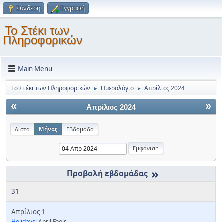
Σύνδεση
Εγγραφή
Το Στέκι των
Πληροφορικών
Main Menu
Το Στέκι των Πληροφορικών
Ημερολόγιο
Απρίλιος 2024
►
►
«
»
Απρίλιος 2024
Λίστα
Μήνας
Εβδομάδα
»
31
Απρίλιος 1
Holidays:
April Fools