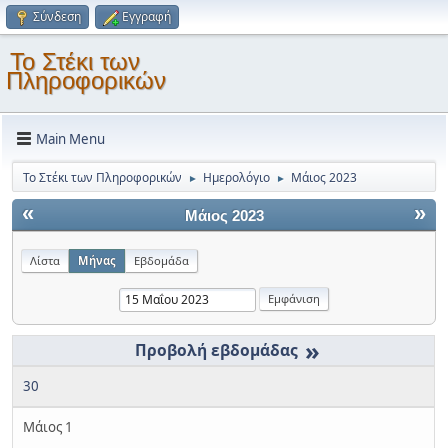
Σύνδεση
Εγγραφή
Το Στέκι των
Πληροφορικών
Main Menu
Το Στέκι των Πληροφορικών
Ημερολόγιο
Μάιος 2023
►
►
«
»
Μάιος 2023
Λίστα
Μήνας
Εβδομάδα
»
30
Μάιος 1