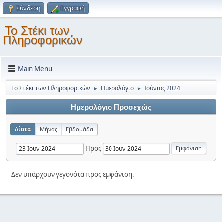
Σύνδεση
Εγγραφή
Το Στέκι των
Πληροφορικών
Main Menu
Το Στέκι των Πληροφορικών
Ημερολόγιο
Ιούνιος 2024
►
►
Ημερολόγιο Προσεχώς
Λίστα
Μήνας
Εβδομάδα
Προς
Δεν υπάρχουν γεγονότα προς εμφάνιση.