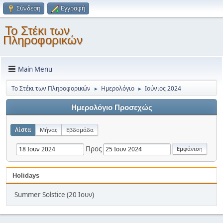
Σύνδεση
Εγγραφή
Το Στέκι των
Πληροφορικών
Main Menu
Το Στέκι των Πληροφορικών
Ημερολόγιο
Ιούνιος 2024
►
►
Ημερολόγιο Προσεχώς
Λίστα
Μήνας
Εβδομάδα
Προς
Holidays
Summer Solstice (20 Ιουν)