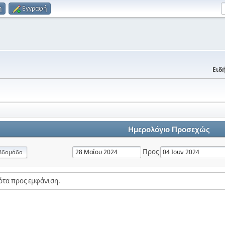
η
Εγγραφή
Ειδή
Ημερολόγιο Προσεχώς
Προς
βδομάδα
ότα προς εμφάνιση.