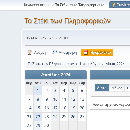
Καλωσορίσατε στο
Το Στέκι των Πληροφορικών
.
Σύνδεσ
Το Στέκι των Πληροφορικών
06 Αυγ 2026, 02:36:54 ΠΜ
Αρχική
Αναζήτηση
Ημερολόγιο
Το Στέκι των Πληροφορικών
Ημερολόγιο
Μάιος 2024
►
►
Απρίλιος 2024
Κυρ
Δευ
Τρι
Τετ
Πεμ
Παρ
Σαβ
Λίστα
Μήνας
Ε
1
2
3
4
5
6
7
8
9
10
11
12
13
Δεν υπάρχουν γεγον
14
15
16
17
18
19
20
21
22
23
24
25
26
27
28
29
30