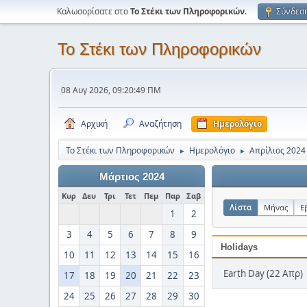
Καλωσορίσατε στο
Το Στέκι των Πληροφορικών
.
Σύνδεσ
Το Στέκι των Πληροφορικών
08 Αυγ 2026, 09:20:49 ΠΜ
Αρχική
Αναζήτηση
Ημερολόγιο
Το Στέκι των Πληροφορικών
Ημερολόγιο
Απρίλιος 2024
►
►
Μάρτιος 2024
Κυρ
Δευ
Τρι
Τετ
Πεμ
Παρ
Σαβ
Λίστα
Μήνας
Ε
1
2
3
4
5
6
7
8
9
Holidays
10
11
12
13
14
15
16
Earth Day (22 Απρ)
17
18
19
20
21
22
23
24
25
26
27
28
29
30