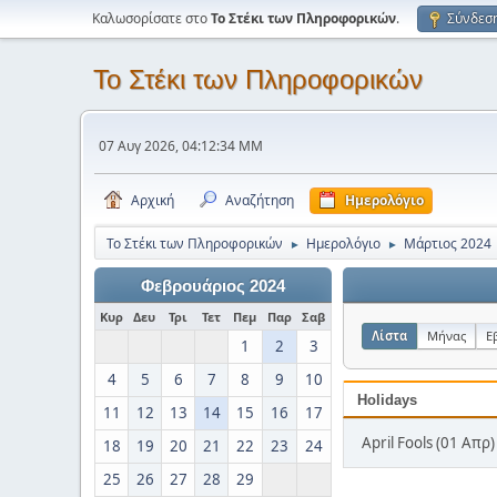
Καλωσορίσατε στο
Το Στέκι των Πληροφορικών
.
Σύνδεσ
Το Στέκι των Πληροφορικών
07 Αυγ 2026, 04:12:34 ΜΜ
Αρχική
Αναζήτηση
Ημερολόγιο
Το Στέκι των Πληροφορικών
Ημερολόγιο
Μάρτιος 2024
►
►
Φεβρουάριος 2024
Κυρ
Δευ
Τρι
Τετ
Πεμ
Παρ
Σαβ
Λίστα
Μήνας
Ε
1
2
3
4
5
6
7
8
9
10
Holidays
11
12
13
14
15
16
17
April Fools (01 Απρ)
18
19
20
21
22
23
24
25
26
27
28
29