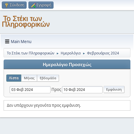
Σύνδεση
Εγγραφή
Το Στέκι των
Πληροφορικών
Main Menu
Το Στέκι των Πληροφορικών
Ημερολόγιο
Φεβρουάριος 2024
►
►
Ημερολόγιο Προσεχώς
Λίστα
Μήνας
Εβδομάδα
Προς
Δεν υπάρχουν γεγονότα προς εμφάνιση.