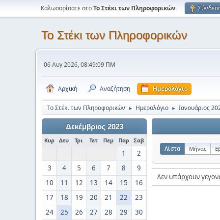
Καλωσορίσατε στο
Το Στέκι των Πληροφορικών
.
Σύνδεσ
Το Στέκι των Πληροφορικών
06 Αυγ 2026, 08:49:09 ΠΜ
Αρχική
Αναζήτηση
Ημερολόγιο
Το Στέκι των Πληροφορικών
Ημερολόγιο
Ιανουάριος 20
►
►
Δεκέμβριος 2023
Κυρ
Δευ
Τρι
Τετ
Πεμ
Παρ
Σαβ
Λίστα
Μήνας
Ε
1
2
3
4
5
6
7
8
9
Δεν υπάρχουν γεγον
10
11
12
13
14
15
16
17
18
19
20
21
22
23
24
25
26
27
28
29
30