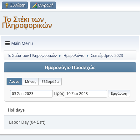
Σύνδεση
Εγγραφή
Το Στέκι των
Πληροφορικών
Main Menu
Το Στέκι των Πληροφορικών
Ημερολόγιο
Σεπτέμβριος 2023
►
►
Ημερολόγιο Προσεχώς
Λίστα
Μήνας
Εβδομάδα
Προς
Holidays
Labor Day (04 Σεπ)