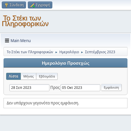
Σύνδεση
Εγγραφή
Το Στέκι των
Πληροφορικών
Main Menu
Το Στέκι των Πληροφορικών
Ημερολόγιο
Σεπτέμβριος 2023
►
►
Ημερολόγιο Προσεχώς
Λίστα
Μήνας
Εβδομάδα
Προς
Δεν υπάρχουν γεγονότα προς εμφάνιση.