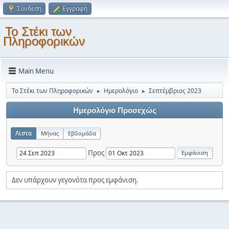
Σύνδεση
Εγγραφή
Το Στέκι των
Πληροφορικών
Main Menu
Το Στέκι των Πληροφορικών
Ημερολόγιο
Σεπτέμβριος 2023
►
►
Ημερολόγιο Προσεχώς
Λίστα
Μήνας
Εβδομάδα
Προς
Δεν υπάρχουν γεγονότα προς εμφάνιση.