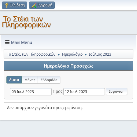
Σύνδεση
Εγγραφή
Το Στέκι των
Πληροφορικών
Main Menu
Το Στέκι των Πληροφορικών
Ημερολόγιο
Ιούλιος 2023
►
►
Ημερολόγιο Προσεχώς
Λίστα
Μήνας
Εβδομάδα
Προς
Δεν υπάρχουν γεγονότα προς εμφάνιση.