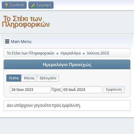
Σύνδεση
Εγγραφή
Το Στέκι των
Πληροφορικών
Main Menu
Το Στέκι των Πληροφορικών
Ημερολόγιο
Ιούνιος 2023
►
►
Ημερολόγιο Προσεχώς
Λίστα
Μήνας
Εβδομάδα
Προς
Δεν υπάρχουν γεγονότα προς εμφάνιση.