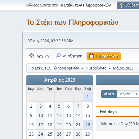
Καλωσορίσατε στο
Το Στέκι των Πληροφορικών
.
Σύνδεσ
Το Στέκι των Πληροφορικών
07 Αυγ 2026, 03:33:56 ΜΜ
Αρχική
Αναζήτηση
Ημερολόγιο
Το Στέκι των Πληροφορικών
Ημερολόγιο
Μάιος 2023
►
►
Απρίλιος 2023
Κυρ
Δευ
Τρι
Τετ
Πεμ
Παρ
Σαβ
Λίστα
Μήνας
Ε
1
2
3
4
5
6
7
8
Holidays
9
10
11
12
13
14
15
Memorial Day (29 
16
17
18
19
20
21
22
23
24
25
26
27
28
29