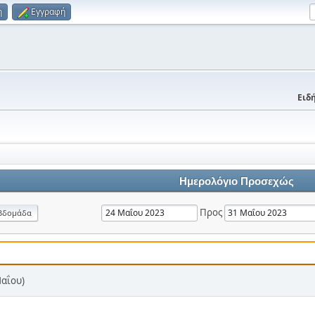
η
Εγγραφή
Ειδή
Ημερολόγιο Προσεχώς
Προς
βδομάδα
Μαΐου)