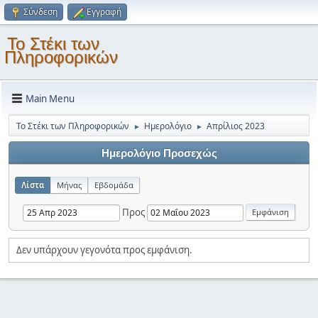
Σύνδεση
Εγγραφή
Το Στέκι των
Πληροφορικών
Main Menu
Το Στέκι των Πληροφορικών
Ημερολόγιο
Απρίλιος 2023
►
►
Ημερολόγιο Προσεχώς
Λίστα
Μήνας
Εβδομάδα
Προς
Δεν υπάρχουν γεγονότα προς εμφάνιση.