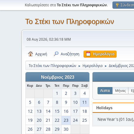
Καλωσορίσατε στο
Το Στέκι των Πληροφορικών
.
Σύνδεσ
Το Στέκι των Πληροφορικών
08 Αυγ 2026, 02:36:18 ΜΜ
Αρχική
Αναζήτηση
Ημερολόγιο
Το Στέκι των Πληροφορικών
Ημερολόγιο
Δεκέμβριος 20
►
►
Νοέμβριος 2023
Κυρ
Δευ
Τρι
Τετ
Πεμ
Παρ
Σαβ
Λίστα
Μήνας
Ε
1
2
3
4
5
6
7
8
9
10
11
Holidays
12
13
14
15
16
17
18
New Year's (01 Ιαν)
19
20
21
22
23
24
25
26
27
28
29
30