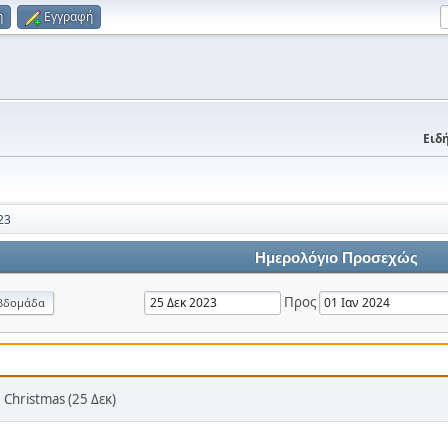
η
Εγγραφή
Ειδή
23
Ημερολόγιο Προσεχώς
Προς
βδομάδα
, Christmas (25 Δεκ)