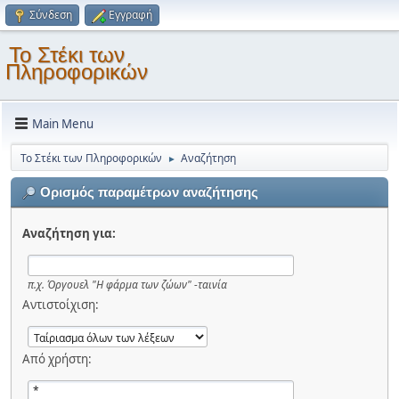
Σύνδεση
Εγγραφή
Το Στέκι των
Πληροφορικών
Main Menu
Το Στέκι των Πληροφορικών
Αναζήτηση
►
Ορισμός παραμέτρων αναζήτησης
Αναζήτηση για:
π.χ.
Όργουελ "Η φάρμα των ζώων" -ταινία
Αντιστοίχιση:
Από χρήστη: