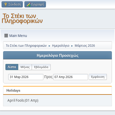
Σύνδεση
Εγγραφή
Το Στέκι των
Πληροφορικών
Main Menu
Το Στέκι των Πληροφορικών
Ημερολόγιο
Μάρτιος 2026
►
►
Ημερολόγιο Προσεχώς
Λίστα
Μήνας
Εβδομάδα
Προς
Holidays
April Fools (01 Απρ)