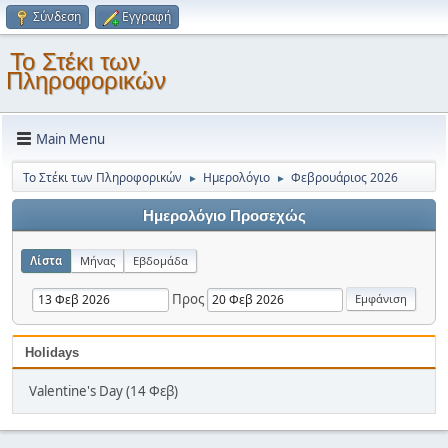
Σύνδεση
Εγγραφή
Το Στέκι των
Πληροφορικών
Main Menu
Το Στέκι των Πληροφορικών
Ημερολόγιο
Φεβρουάριος 2026
►
►
Ημερολόγιο Προσεχώς
Λίστα
Μήνας
Εβδομάδα
Προς
Holidays
Valentine's Day (14 Φεβ)