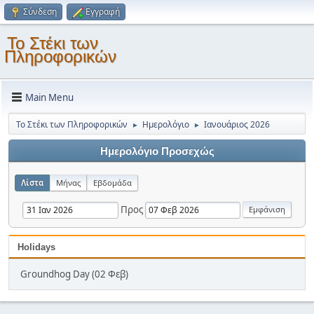
Σύνδεση
Εγγραφή
Το Στέκι των
Πληροφορικών
Main Menu
Το Στέκι των Πληροφορικών
Ημερολόγιο
Ιανουάριος 2026
►
►
Ημερολόγιο Προσεχώς
Λίστα
Μήνας
Εβδομάδα
Προς
Holidays
Groundhog Day (02 Φεβ)