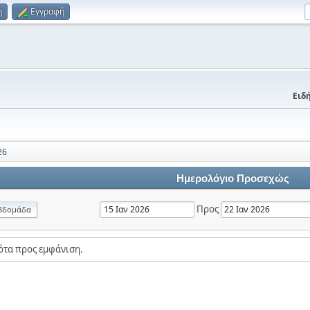
η
Εγγραφή
Ειδή
26
Ημερολόγιο Προσεχώς
Προς
βδομάδα
ότα προς εμφάνιση.