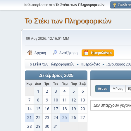
Καλωσορίσατε στο
Το Στέκι των Πληροφορικών
.
Σύνδεσ
Το Στέκι των Πληροφορικών
09 Αυγ 2026, 12:16:01 ΜΜ
Αρχική
Αναζήτηση
Ημερολόγιο
Το Στέκι των Πληροφορικών
Ημερολόγιο
Ιανουάριος 20
►
►
Δεκέμβριος 2025
Κυρ
Δευ
Τρι
Τετ
Πεμ
Παρ
Σαβ
Λίστα
Μήνας
Ε
1
2
3
4
5
6
7
8
9
10
11
12
13
Δεν υπάρχουν γεγον
14
15
16
17
18
19
20
21
22
23
24
25
26
27
28
29
30
31