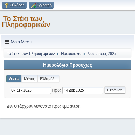
Σύνδεση
Εγγραφή
Το Στέκι των
Πληροφορικών
Main Menu
Το Στέκι των Πληροφορικών
Ημερολόγιο
Δεκέμβριος 2025
►
►
Ημερολόγιο Προσεχώς
Λίστα
Μήνας
Εβδομάδα
Προς
Δεν υπάρχουν γεγονότα προς εμφάνιση.