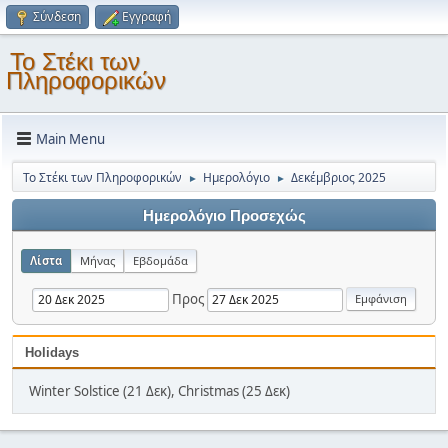
Σύνδεση
Εγγραφή
Το Στέκι των
Πληροφορικών
Main Menu
Το Στέκι των Πληροφορικών
Ημερολόγιο
Δεκέμβριος 2025
►
►
Ημερολόγιο Προσεχώς
Λίστα
Μήνας
Εβδομάδα
Προς
Holidays
Winter Solstice (21 Δεκ), Christmas (25 Δεκ)