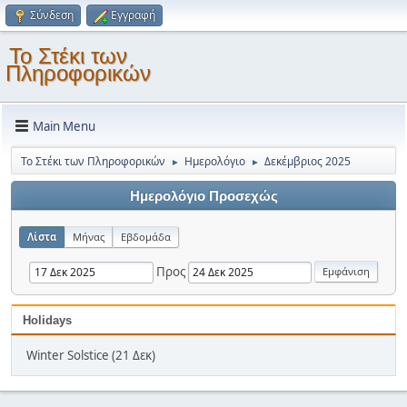
Σύνδεση
Εγγραφή
Το Στέκι των
Πληροφορικών
Main Menu
Το Στέκι των Πληροφορικών
Ημερολόγιο
Δεκέμβριος 2025
►
►
Ημερολόγιο Προσεχώς
Λίστα
Μήνας
Εβδομάδα
Προς
Holidays
Winter Solstice (21 Δεκ)