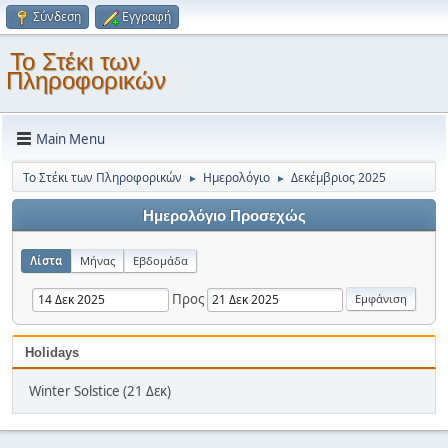
Σύνδεση
Εγγραφή
Το Στέκι των
Πληροφορικών
Main Menu
Το Στέκι των Πληροφορικών
Ημερολόγιο
Δεκέμβριος 2025
►
►
Ημερολόγιο Προσεχώς
Λίστα
Μήνας
Εβδομάδα
Προς
Holidays
Winter Solstice (21 Δεκ)