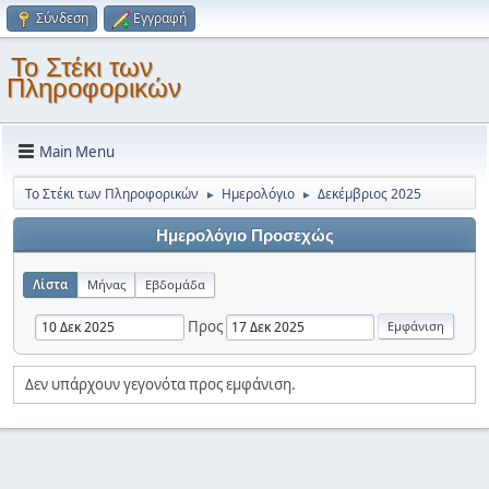
Σύνδεση
Εγγραφή
Το Στέκι των
Πληροφορικών
Main Menu
Το Στέκι των Πληροφορικών
Ημερολόγιο
Δεκέμβριος 2025
►
►
Ημερολόγιο Προσεχώς
Λίστα
Μήνας
Εβδομάδα
Προς
Δεν υπάρχουν γεγονότα προς εμφάνιση.