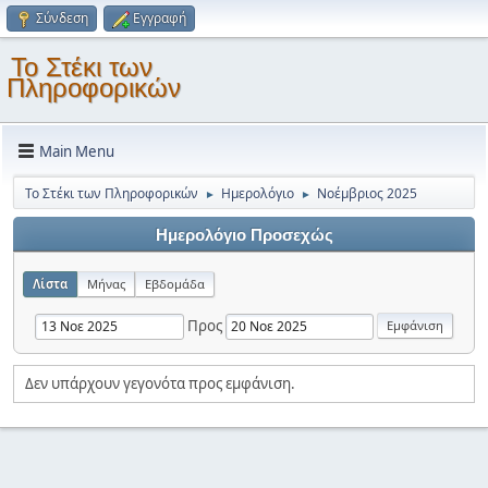
Σύνδεση
Εγγραφή
Το Στέκι των
Πληροφορικών
Main Menu
Το Στέκι των Πληροφορικών
Ημερολόγιο
Νοέμβριος 2025
►
►
Ημερολόγιο Προσεχώς
Λίστα
Μήνας
Εβδομάδα
Προς
Δεν υπάρχουν γεγονότα προς εμφάνιση.