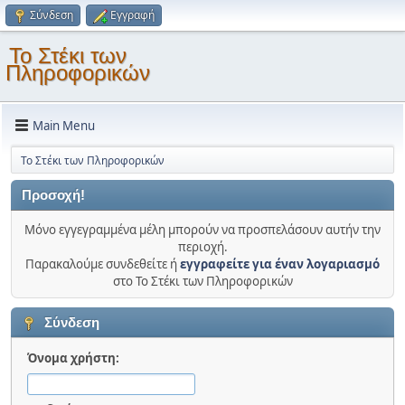
Σύνδεση
Εγγραφή
Το Στέκι των
Πληροφορικών
Main Menu
Το Στέκι των Πληροφορικών
Προσοχή!
Μόνο εγγεγραμμένα μέλη μπορούν να προσπελάσουν αυτήν την
περιοχή.
Παρακαλούμε συνδεθείτε ή
εγγραφείτε για έναν λογαριασμό
στο Το Στέκι των Πληροφορικών
Σύνδεση
Όνομα χρήστη: