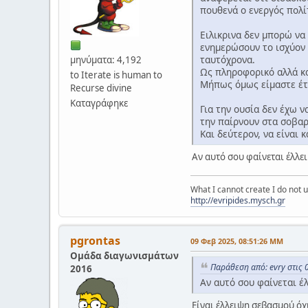
πουθενά ο ενεργός πολίτ
Ειλικρινα δεν μπορώ να
ενημερώσουν το ισχύον 
ταυτόχρονα.
μηνύματα: 4,192
Ως πληροφορικό αλλά κα
to Iterate is human to
Μήπως όμως είμαστε έτσ
Recurse divine
Καταγράφηκε
Για την ουσία δεν έχω 
την παίρνουν στα σοβαρ
Και δεύτερον, να είναι 
Αν αυτό σου φαίνεται έλλε
What I cannot create I do not
http://evripides.mysch.gr
pgrontas
09 Φεβ 2025, 08:51:26 ΜΜ
Ομάδα διαγωνισμάτων
Παράθεση από: evry στις 
2016
Αν αυτό σου φαίνεται έ
Είναι έλλειψη σεβασμού όχ