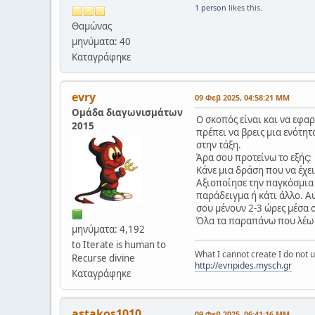
1 person
likes this.
Θαμώνας
μηνύματα: 40
Καταγράφηκε
evry
09 Φεβ 2025, 04:58:21 ΜΜ
Ομάδα διαγωνισμάτων
Ο σκοπός είναι και να εφαρ
2015
πρέπει να βρεις μια ενότητ
στην τάξη.
Άρα σου προτείνω το εξής:
Κάνε μια δράση που να έχει
Αξιοποίησε την παγκόσμια μ
παράδειγμα ή κάτι άλλο. Αυ
σου μένουν 2-3 ώρες μέσα σ
Όλα τα παραπάνω που λέω
μηνύματα: 4,192
to Iterate is human to
What I cannot create I do not
Recurse divine
http://evripides.mysch.gr
Καταγράφηκε
astakos1010
09 Φεβ 2025, 06:41:16 ΜΜ