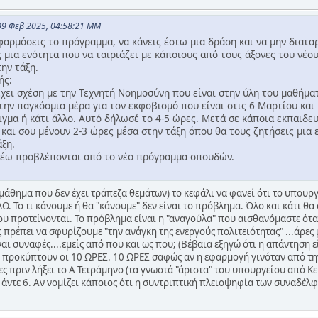
09 Φεβ 2025, 04:58:21 ΜΜ
φαρμόσεις το πρόγραμμα, να κάνεις έστω μια δράση και να μην διατα
ς μια ενότητα που να ταιριάζει με κάποιους από τους άξονες του νέο
την τάξη.
ής:
χει σχέση με την Τεχνητή Νοημοσύνη που είναι στην ύλη του μαθήματο
την παγκόσμια μέρα για τον εκφοβισμό που είναι στις 6 Μαρτίου και 
ειγμα ή κάτι άλλο. Αυτό δήλωσέ το 4-5 ώρες. Μετά σε κάποια εκπαιδε
 και σου μένουν 2-3 ώρες μέσα στην τάξη όπου θα τους ζητήσεις μια 
άξη.
έω προβλέπονται από το νέο πρόγραμμα σπουδών.
μάθημα που δεν έχει τράπεζα θεμάτων) το κεφάλι να φανεί ότι το υπουργ
Ο. Το τι κάνουμε ή θα "κάνουμε" δεν είναι το πρόβλημα. Όλο και κάτι 
υ προτείνονται. Το πρόβλημα είναι η "αναγούλα" που αισθανόμαστε ότα
 πρέπει να σφυρίζουμε "την ανάγκη της ενεργούς πολιτειότητας" ...άρες
αι συναφές....εμείς από που και ως που; (Βέβαια εξηγώ ότι η απάντηση ε
 προκύπτουν οι 10 ΩΡΕΣ. 10 ΩΡΕΣ σαφώς αν η εφαρμογή γινόταν από την
ες πριν λήξει το Α Τετράμηνο (τα γνωστά "άριστα" του υπουργείου από Κ
5 άντε 6. Αν νομίζει κάποιος ότι η συντριπτική πλειοψηφία των συναδέλ