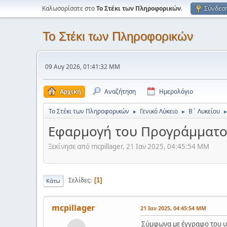
Καλωσορίσατε στο
Το Στέκι των Πληροφορικών
.
Σύνδεσ
Το Στέκι των Πληροφορικών
09 Αυγ 2026, 01:41:32 ΜΜ
Αρχική
Αναζήτηση
Ημερολόγιο
Το Στέκι των Πληροφορικών
Γενικό Λύκειο
Β΄ Λυκείου
►
►
Εφαρμογή του Προγράμματο
Ξεκίνησε από mcpillager, 21 Ιαν 2025, 04:45:54 ΜΜ
Σελίδες
1
Κάτω
mcpillager
21 Ιαν 2025, 04:45:54 ΜΜ
Σύμφωνα με έγγραφο του υ