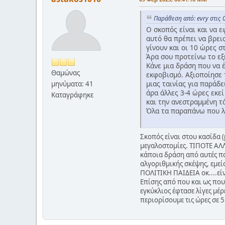
Παράθεση από: evry στις 
Ο σκοπός είναι και να ε
αυτό θα πρέπει να βρει
γίνουν και οι 10 ώρες σ
Άρα σου προτείνω το εξ
Κάνε μια δράση που να έ
Θαμώνας
εκφοβισμό. Αξιοποίησε 
μιας ταινίας για παράδ
μηνύματα: 41
άρα άλλες 3-4 ώρες εκεί
Καταγράφηκε
και την ανεστραμμένη τ
Όλα τα παραπάνω που λ
Σκοπός είναι στου κασίδα (
μεγαλοστομίες. ΤΙΠΟΤΕ ΑΛΛ
κάποια δράση από αυτές πο
αλγοριθμικής σκέψης, εμείς
ΠΟΛΙΤΙΚΗ ΠΑΙΔΕΙΑ οκ....είν
Επίσης από που και ως που
εγκύκλιος έφτασε λίγες μέρ
περιορίσουμε τις ώρες σε 