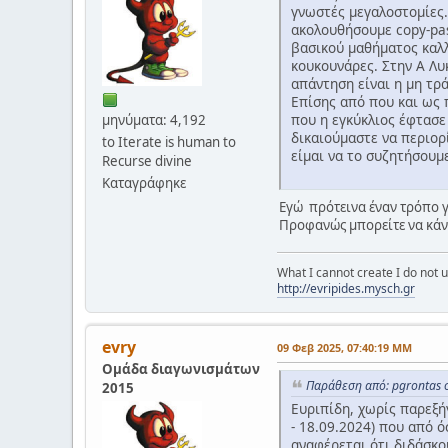
γνωστές μεγαλοστομίες.
ακολουθήσουμε copy-pas
βασικού μαθήματος καλλ
κουκουνάρες. Στην Α Λυκ
απάντηση είναι η μη τρά
Επίσης από που και ως 
που η εγκύκλιος έφτασε 
μηνύματα: 4,192
δικαιούμαστε να περιορ
to Iterate is human to
είμαι να το συζητήσουμ
Recurse divine
Καταγράφηκε
Εγώ πρότεινα έναν τρόπο γ
Προφανώς μπορείτε να κάνετ
What I cannot create I do not
http://evripides.mysch.gr
evry
09 Φεβ 2025, 07:40:19 ΜΜ
Ομάδα διαγωνισμάτων
Παράθεση από: pgrontas 
2015
Ευριπίδη, χωρίς παρεξή
- 18.09.2024) που από ό
αναφέρεται ότι διδάσκο