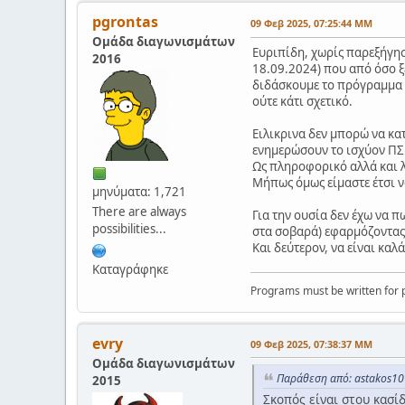
pgrontas
09 Φεβ 2025, 07:25:44 ΜΜ
Ομάδα διαγωνισμάτων
Ευριπίδη, χωρίς παρεξήγησ
2016
18.09.2024) που από όσο ξέ
διδάσκουμε το πρόγραμμα σ
ούτε κάτι σχετικό.
Ειλικρινα δεν μπορώ να κα
ενημερώσουν το ισχύον ΠΣ 
Ως πληροφορικό αλλά και λ
Μήπως όμως είμαστε έτσι ν
μηνύματα: 1,721
There are always
Για την ουσία δεν έχω να π
possibilities...
στα σοβαρά) εφαρμόζοντας 
Και δεύτερον, να είναι καλ
Καταγράφηκε
Programs must be written for p
evry
09 Φεβ 2025, 07:38:37 ΜΜ
Ομάδα διαγωνισμάτων
Παράθεση από: astakos10
2015
Σκοπός είναι στου κασίδ