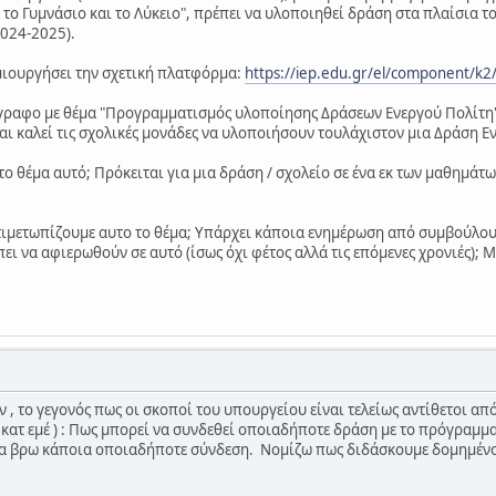
 το Γυμνάσιο και το Λύκειο", πρέπει να υλοποιηθεί δράση στα πλαίσια τ
2024-2025).
μιουργήσει την σχετική πλατφόρμα:
https://iep.edu.gr/el/component/k2/
έγγραφο με θέμα "Προγραμματισμός υλοποίησης Δράσεων Ενεργού Πολίτη
αι καλεί τις σχολικές μονάδες να υλοποιήσουν τουλάχιστον μια Δράση Ε
ε το θέμα αυτό; Πρόκειται για μια δράση / σχολείο σε ένα εκ των μαθημά
τιμετωπίζουμε αυτο το θέμα; Υπάρχει κάποια ενημέρωση από συμβούλους
ει να αφιερωθούν σε αυτό (ίσως όχι φέτος αλλά τις επόμενες χρονιές); 
, το γεγονός πως οι σκοποί του υπουργείου είναι τελείως αντίθετοι από
ή κατ εμέ ) : Πως μπορεί να συνδεθεί οποιαδήποτε δράση με το πρόγραμμ
α βρω κάποια οποιαδήποτε σύνδεση. Νομίζω πως διδάσκουμε δομημέν