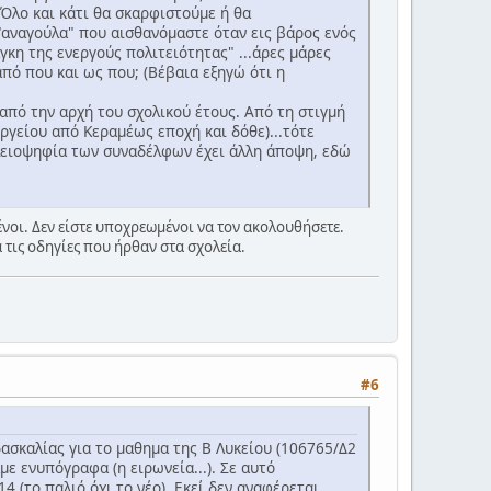
 Όλο και κάτι θα σκαρφιστούμε ή θα
"αναγούλα" που αισθανόμαστε όταν εις βάρος ενός
κη της ενεργούς πολιτειότητας" ...άρες μάρες
από που και ως που; (Βέβαια εξηγώ ότι η
πό την αρχή του σχολικού έτους. Από τη στιγμή
υργείου από Κεραμέως εποχή και δόθε)...τότε
 πλειοψηφία των συναδέλφων έχει άλλη άποψη, εδώ
νοι. Δεν είστε υποχρεωμένοι να τον ακολουθήσετε.
 τις οδηγίες που ήρθαν στα σχολεία.
#6
δασκαλίας για το μαθημα της Β Λυκείου (106765/Δ2
με ενυπόγραφα (η ειρωνεία...). Σε αυτό
 (το παλιό όχι το νέο). Εκεί δεν αναφέρεται