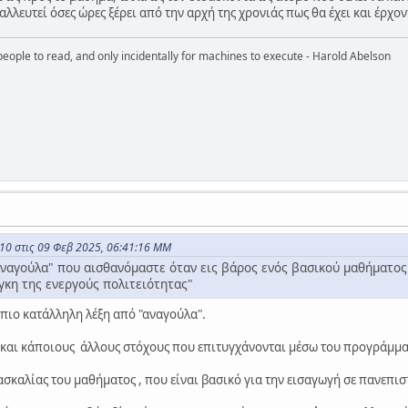
αλλευτεί όσες ώρες ξέρει από την αρχή της χρονιάς πως θα έχει και έρχον
eople to read, and only incidentally for machines to execute - Harold Abelson
10 στις 09 Φεβ 2025, 06:41:16 ΜΜ
"αναγούλα" που αισθανόμαστε όταν εις βάρος ενός βασικού μαθήματος
γκη της ενεργούς πολιτειότητας"
 πιο κατάλληλη λέξη από "αναγούλα".
αι κάποιους άλλους στόχους που επιτυγχάνονται μέσω του προγράμμα
δασκαλίας του μαθήματος , που είναι βασικό για την εισαγωγή σε πανεπι