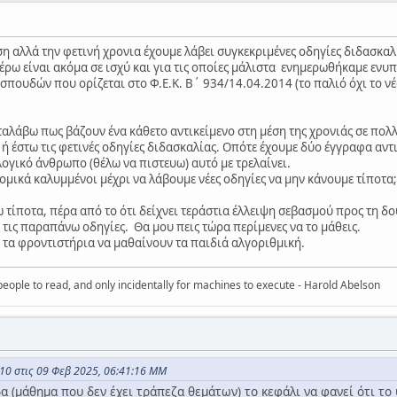
η αλλά την φετινή χρονια έχουμε λάβει συγκεκριμένες οδηγίες διδασκαλί
ρω είναι ακόμα σε ισχύ και για τις οποίες μάλιστα ενημερωθήκαμε ενυπό
πουδών που ορίζεται στο Φ.Ε.Κ. Β΄ 934/14.04.2014 (το παλιό όχι το νέο
ταλάβω πως βάζουν ένα κάθετο αντικείμενο στη μέση της χρονιάς σε πολ
ή έστω τις φετινές οδηγίες διδασκαλίας. Οπότε έχουμε δύο έγγραφα αντ
ογικό άνθρωπο (θέλω να πιστευω) αυτό με τρελαίνει.
ομικά καλυμμένοι μέχρι να λάβουμε νέες οδηγίες να μην κάνουμε τίποτ
ω τίποτα, πέρα από το ότι δείχνει τεράστια έλλειψη σεβασμού προς τη δ
τις παραπάνω οδηγίες. Θα μου πεις τώρα περίμενες να το μάθεις.
ά τα φροντιστήρια να μαθαίνουν τα παιδιά αλγοριθμική.
eople to read, and only incidentally for machines to execute - Harold Abelson
10 στις 09 Φεβ 2025, 06:41:16 ΜΜ
α (μάθημα που δεν έχει τράπεζα θεμάτων) το κεφάλι να φανεί ότι το 