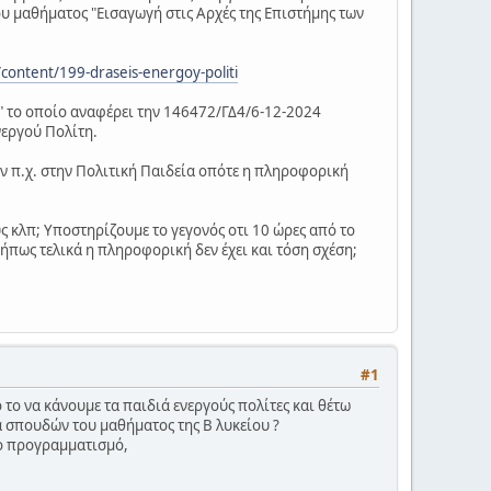
ου μαθήματος "Εισαγωγή στις Αρχές της Επιστήμης των
content/199-draseis-energoy-politi
" το οποίο αναφέρει την 146472/ΓΔ4/6-12-2024
νεργού Πολίτη.
των π.χ. στην Πολιτική Παιδεία οπότε η πληροφορική
 κλπ; Υποστηρίζουμε το γεγονός οτι 10 ώρες από το
Μήπως τελικά η πληροφορική δεν έχει και τόση σχέση;
#1
 το να κάνουμε τα παιδιά ενεργούς πολίτες και θέτω
α σπουδών του μαθήματος της Β λυκείου ?
ο προγραμματισμό,