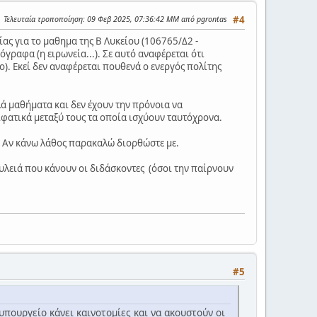
Τελευταία τροποποίηση
: 09 Φεβ 2025, 07:36:42 ΜΜ από pgrontas
#4
ας για το μαθημα της Β Λυκείου (106765/Δ2 -
γραφα (η ειρωνεία...). Σε αυτό αναφέρεται ότι
). Εκεί δεν αναφέρεται πουθενά ο ενεργός πολίτης
λά μαθήματα και δεν έχουν την πρόνοια να
ιφατικά μεταξύ τους τα οποία ισχύουν ταυτόχρονα.
α; Αν κάνω λάθος παρακαλώ διορθώστε με.
ουλειά που κάνουν οι διδάσκοντες (όσοι την παίρνουν
#5
υπουργείο κάνει καινοτομίες και να ακουστούν οι