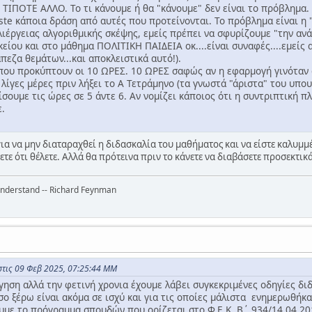
 ΤΙΠΟΤΕ ΑΛΛΟ. Το τι κάνουμε ή θα "κάνουμε" δεν είναι το πρόβλημα.
te κάποια δράση από αυτές που προτείνονται. Το πρόβλημα είναι η 
ιέργειας αλγοριθμικής σκέψης, εμείς πρέπει να σφυρίζουμε "την ανάγ
είου και στο μάθημα ΠΟΛΙΤΙΚΗ ΠΑΙΔΕΙΑ οκ....είναι συναφές....εμείς 
πεζα θεμάτων...και αποκλειστικά αυτό!).
που προκύπτουν οι 10 ΩΡΕΣ. 10 ΩΡΕΣ σαφώς αν η εφαρμογή γινόταν α
λίγες μέρες πριν λήξει το Α Τετράμηνο (τα γνωστά "άριστα" του υπο
ίσουμε τις ώρες σε 5 άντε 6. Αν νομίζει κάποιος ότι η συντριπτική
ε.
ια να μην διαταραχθεί η διδασκαλία του μαθήματος και να είστε καλυμμέ
ε ότι θέλετε. Αλλά θα πρότεινα πριν το κάνετε να διαβάσετε προσεκτικά
 understand -- Richard Feynman
στις 09 Φεβ 2025, 07:25:44 ΜΜ
γηση αλλά την φετινή χρονια έχουμε λάβει συγκεκριμένες οδηγίες δι
σο ξέρω είναι ακόμα σε ισχύ και για τις οποίες μάλιστα ενημερωθήκα
υμε το πρόγραμμα σπουδών που ορίζεται στο Φ.Ε.Κ. Β΄ 934/14.04.2014