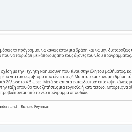
μόσεις το πρόγραμμα, να κάνεις έστω μια δράση και να μην διαταράξεις 
α που να ταιριάζει με κάποιους από τους άξονες του νέου προγράμματος. 
 σχέση με την Τεχνητή Νοημοσύνη που είναι στην ύλη του μαθήματος, και
έρα για τον εκφοβισμό που είναι στις 6 Μαρτίου και κάνε μια δράση τότ
τό δήλωσέ το 4-5 ώρες. Μετά σε κάποια εκπαιδευτική επίσκεψη κάνεις μι
την τάξη όπου θα τους ζητήσεις μια εργασία ή κάτι τέτοιο. Μπορείς να α
 προβλέπονται από το νέο πρόγραμμα σπουδών.
 understand -- Richard Feynman