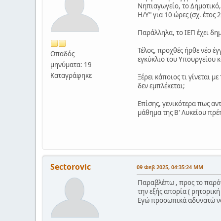
Νηπιαγωγείο, το Δημοτικό,
Η/Υ" για 10 ώρες (σχ. έτος 
Παράλληλα, το ΙΕΠ έχει δη
Τέλος, προχθές ήρθε νέο 
Οπαδός
εγκύκλιο του Υπουργείου κ
μηνύματα: 19
Καταγράφηκε
Ξέρει κάποιος τι γίνεται μ
δεν εμπλέκεται;
Επίσης, γενικότερα πως αν
μάθημα της Β' Λυκείου πρέπ
Sectorovic
09 Φεβ 2025, 04:35:24 ΜΜ
Παραβλέπω , προς το παρόν 
την εξής απορία ( ρητορικ
Εγώ προσωπικά αδυνατώ ν