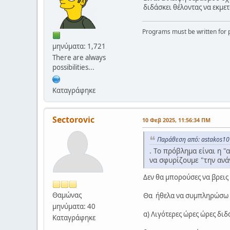
διδάσκει θέλοντας να εκμετ
Programs must be written for p
μηνύματα: 1,721
There are always
possibilities...
Καταγράφηκε
Sectorovic
10 Φεβ 2025, 11:56:34 ΠΜ
Παράθεση από: astakos10
. Το πρόβλημα είναι η 
να σφυρίζουμε "την ανά
Δεν θα μπορούσες να βρεις
Θαμώνας
Θα ήθελα να συμπληρώσω κ
μηνύματα: 40
α) Λιγότερες ώρες ώρες δι
Καταγράφηκε