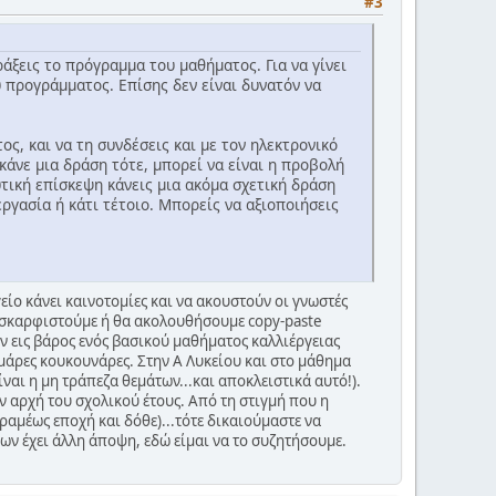
#3
ράξεις το πρόγραμμα του μαθήματος. Για να γίνει
υ προγράμματος. Επίσης δεν είναι δυνατόν να
ς, και να τη συνδέσεις και με τον ηλεκτρονικό
κάνε μια δράση τότε, μπορεί να είναι η προβολή
υτική επίσκεψη κάνεις μια ακόμα σχετική δράση
εργασία ή κάτι τέτοιο. Μπορείς να αξιοποιήσεις
είο κάνει καινοτομίες και να ακουστούν οι γνωστές
θα σκαρφιστούμε ή θα ακολουθήσουμε copy-paste
ν εις βάρος ενός βασικού μαθήματος καλλιέργειας
 μάρες κουκουνάρες. Στην Α Λυκείου και στο μάθημα
ίναι η μη τράπεζα θεμάτων...και αποκλειστικά αυτό!).
 αρχή του σχολικού έτους. Από τη στιγμή που η
εραμέως εποχή και δόθε)...τότε δικαιούμαστε να
φων έχει άλλη άποψη, εδώ είμαι να το συζητήσουμε.