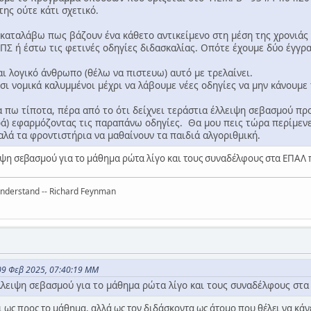
ης ούτε κάτι σχετικό.
 καταλάβω πως βάζουν ένα κάθετο αντικείμενο στη μέση της χρονιάς 
ΠΣ ή έστω τις φετινές οδηγίες διδασκαλίας. Οπότε έχουμε δύο έγγρ
ι λογικό άνθρωπο (θέλω να πιστευω) αυτό με τρελαίνει.
ι νομικά καλυμμένοι μέχρι να λάβουμε νέες οδηγίες να μην κάνουμε
να πω τίποτα, πέρα από το ότι δείχνει τεράστια έλλειψη σεβασμού πρ
ά) εφαρμόζοντας τις παραπάνω οδηγίες. Θα μου πεις τώρα περίμενες
καλά τα φροντιστήρια να μαθαίνουν τα παιδιά αλγοριθμική.
ιψη σεβασμού για το μάθημα ρώτα λίγο και τους συναδέλφους στα ΕΠΑΛ 
 understand -- Richard Feynman
09 Φεβ 2025, 07:40:19 ΜΜ
λλειψη σεβασμού για το μάθημα ρώτα λίγο και τους συναδέλφους στα
ι ως προς το μάθημα, αλλά ως τον διδάσκοντα ως άτομο που θέλει να κάν