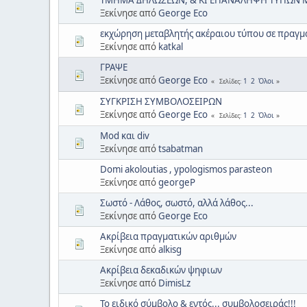
Ξεκίνησε από
George Eco
εκχώρηση μεταβλητής ακέραιου τύπου σε πραγμ
Ξεκίνησε από
katkal
ΓΡΑΨΕ
Ξεκίνησε από
George Eco
1
2
Όλοι
Σελίδες
ΣΥΓΚΡΙΣΗ ΣΥΜΒΟΛΟΣΕΙΡΩΝ
Ξεκίνησε από
George Eco
1
2
Όλοι
Σελίδες
Mod και div
Ξεκίνησε από
tsabatman
Domi akoloutias , ypologismos parasteon
Ξεκίνησε από
georgeP
Σωστό - Λάθος, σωστό, αλλά λάθος...
Ξεκίνησε από
George Eco
Ακρίβεια πραγματικών αριθμών
Ξεκίνησε από
alkisg
Ακρίβεια δεκαδικών ψηφιων
Ξεκίνησε από
DimisLz
Το ειδικό σύμβολο & εντός... συμβολοσειράς!!!