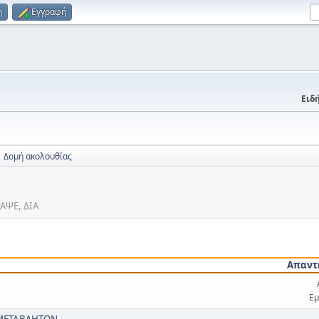
η
Εγγραφή
Ειδή
Δομή ακολουθίας
ΡΑΨΕ, ΔΙΑ
Απαντ
Εμ
ΜΕΤΑΒΛΗΤΩΝ