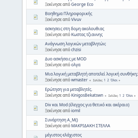
Ξεκίνησε από
George Eco
Βοηθημα Πληροφορικής
Ξεκίνησε από
Vivuv
ασκησεις στη δομη ακολουθιας
Ξεκίνησε από
Κωστας τζιαννης
Ανάγνωση λογικών μεταβλητών;
Ξεκίνησε από
chzisi
Δυο ασκήσεις με MOD
Ξεκίνησε από
ολγα
Μια λογική μεταβλητή αποτελεί λογική συνθήκη;
Ξεκίνησε από
wmaster
1
2
Όλοι
Σελίδες
Ερώτηση για μεταβλητές.
Ξεκίνησε από
KinigosBekatswn
1
2
Όλοι
Σελίδες
Div και Mod (έλεγχος για θετικό και ακέραιο)
Ξεκίνησε από
iomil
Συνάρτηση Α_Μ()
Ξεκίνησε από
ΜΑΚΡΙΔΑΚΗ ΣΤΕΛΛΑ
μέγιστος-ελάχιστος