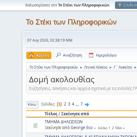
Καλωσορίσατε στο
Το Στέκι των Πληροφορικών
.
Σύνδεσ
Το Στέκι των Πληροφορικών
07 Αυγ 2026, 02:38:19 ΜΜ
Αρχική
Αναζήτηση
Ημερολόγιο
Το Στέκι των Πληροφορικών
Γενικό Λύκειο
Γ΄ Λυκείου
►
►
►
Δομή ακολουθίας
Συζητήσεις, ασκήσεις και αρχεία σχετικά με τις εντολές Γ
2
3
4
...
7
Σελίδες
1
Κάτω
Τίτλος
/
Ξεκίνησε από
ΤΜΗΜΑ ΔΗΛΩΣΕΩΝ
Ξεκίνησε από
George Eco
1
2
Όλοι
Σελίδες
ΤΜΗΜΑ ΔΗΛΩΣΕΩΝ, & ΚΙ ΕΠΑΝΑΛΗΨΗ ΤΥΠΩΝ 