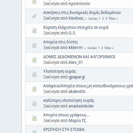
Ξεκίνησε από ApoAntonis
Ασκήσεις στις δυναμικές δομές δεδομένων
Ξεκίνησε από
Κανένας
1
2
3
Όλοι
Σελίδες
Εύρεση ελάχιστου στοιχείο σε ουρά
Ξεκίνησε από
G.S.
Απορία στις λίστες
Ξεκίνησε από
kkkerm
1
2
Όλοι
Σελίδες
ΔΟΜΕΣ ΔΕΔΟΜΕΝΩΝ ΚΑΙ ΑΛΓΟΡΙΘΜΟΙ
Ξεκίνησε από
Alex_01
Υλοποίηση ουράς
Ξεκίνησε από
gpapargi
Ασάφεια/Απορία στους μη κατευθυνόμενους γρ
Ξεκίνησε από
akalest0s
καλύτερη υλοποίηση ουράς
Ξεκίνησε από
anastasiskolio
Απορία στους γράφους...
Ξεκίνησε από
Mαρία Τζ.
ΕΡΩΤΗΣΗ ΣΤΗ ΣΤΟΙΒΑ