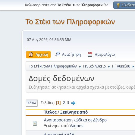
Καλωσορίσατε στο
Το Στέκι των Πληροφορικών
.
Σύνδεσ
Το Στέκι των Πληροφορικών
07 Αυγ 2026, 06:36:35 ΜΜ
Αρχική
Αναζήτηση
Ημερολόγιο
Το Στέκι των Πληροφορικών
Γενικό Λύκειο
Γ΄ Λυκείου
►
►
►
Δομές δεδομένων
Συζητήσεις, ασκήσεις και αρχεία σχετικά με στοίβες, ουρέ
2
3
Σελίδες
1
Κάτω
Τίτλος
/
Ξεκίνησε από
Αναπαράσταση κώδικα σε Δένδρο
Ξεκίνησε από
Vagnes
Δημιουργία ΔΔΑ