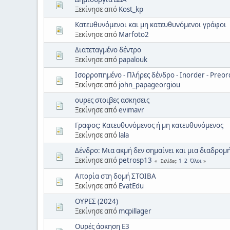
Ξεκίνησε από
Kost_kp
Κατευθυνόμενοι και μη κατευθυνόμενοι γράφοι
Ξεκίνησε από
Marfoto2
Διατεταγμένο δέντρο
Ξεκίνησε από
papalouk
Ισορροπημένο - Πλήρες δένδρο - Inorder - Preord
Ξεκίνησε από
john_papageorgiou
ουρες στοιβες ασκησεις
Ξεκίνησε από
evimavr
Γραφος: Κατευθυνόμενος ή μη κατευθυνόμενος
Ξεκίνησε από
lala
Δένδρο: Μια ακμή δεν σημαίνει και μια διαδρομή
Ξεκίνησε από
petrosp13
1
2
Όλοι
Σελίδες
Απορία στη δομή ΣΤΟΙΒΑ
Ξεκίνησε από
EvatEdu
ΟΥΡΕΣ (2024)
Ξεκίνησε από
mcpillager
Ουρές άσκηση Ε3