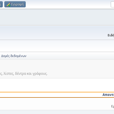
η
Εγγραφή
Ειδή
Δομές δεδομένων
ς, λίστες, δέντρα και γράφους.
Απαντ
Ε