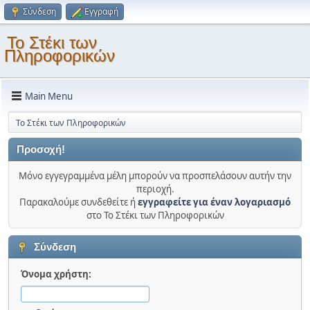
Σύνδεση
Εγγραφή
Το Στέκι των
Πληροφορικών
Main Menu
Το Στέκι των Πληροφορικών
Προσοχή!
Μόνο εγγεγραμμένα μέλη μπορούν να προσπελάσουν αυτήν την
περιοχή.
Παρακαλούμε συνδεθείτε ή
εγγραφείτε για έναν λογαριασμό
στο Το Στέκι των Πληροφορικών
Σύνδεση
Όνομα χρήστη: