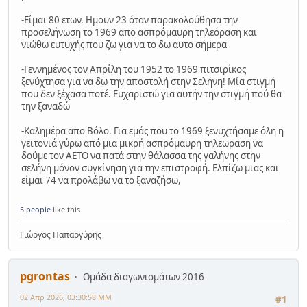
-Είμαι 80 ετων. Ημουν 23 όταν παρακολούθησα την
προσελήνωση το 1969 απο ασπρόμαυρη τηλεόραση και
νιώθω ευτυχής που ζω για να το δω αυτο σήμερα
-Γεννημένος τον Απρίλη του 1952 το 1969 πιτσιρίκος
ξενύχτησα για να δω την αποστολή στην Σελήνη! Μία στιγμή
που δεν ξέχασα ποτέ. Ευχαριστώ για αυτήν την στιγμή πού θα
την ξαναδώ
-Καλημέρα απο Βόλο. Για εμάς που το 1969 ξενυχτήσαμε όλη η
γειτονιά γύρω από μια μικρή ασπρόμαυρη τηλεωραση να
δούμε τον ΑΕΤΟ να πατά στην θάλασσα της γαλήνης στην
σελήνη μόνον συγκίνηση για την επιστροφή. Ελπίζω μιας και
είμαι 74 να προλάβω να το ξαναζήσω,
5 people
like this.
Γιώργος Παπαργύρης
pgrontas
Ομάδα διαγωνισμάτων 2016
02 Απρ 2026, 03:30:58 ΜΜ
#1