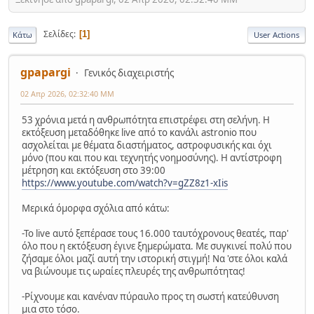
Σελίδες
1
Κάτω
User Actions
gpapargi
Γενικός διαχειριστής
02 Απρ 2026, 02:32:40 ΜΜ
53 χρόνια μετά η ανθρωπότητα επιστρέφει στη σελήνη. Η
εκτόξευση μεταδόθηκε live από το κανάλι astronio που
ασχολείται με θέματα διαστήματος, αστροφυσικής και όχι
μόνο (που και που και τεχνητής νοημοσύνης). Η αντίστροφη
μέτρηση και εκτόξευση στο 39:00
https://www.youtube.com/watch?v=gZZ8z1-xIis
Μερικά όμορφα σχόλια από κάτω:
-Το live αυτό ξεπέρασε τους 16.000 ταυτόχρονους θεατές, παρ'
όλο που η εκτόξευση έγινε ξημερώματα. Με συγκινεί πολύ που
ζήσαμε όλοι μαζί αυτή την ιστορική στιγμή! Να 'στε όλοι καλά
να βιώνουμε τις ωραίες πλευρές της ανθρωπότητας!
-Ρίχνουμε και κανέναν πύραυλο προς τη σωστή κατεύθυνση
μια στο τόσο.