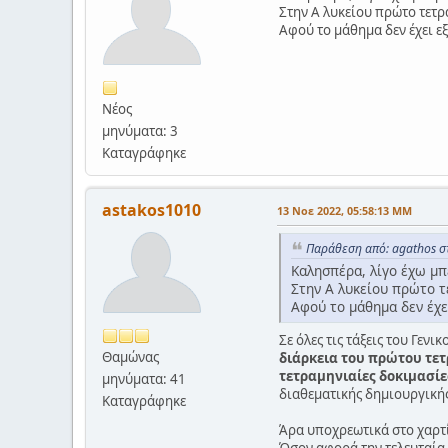
Στην Α λυκείου πρώτο τετρ
Αφού το μάθημα δεν έχει εξε
Νέος
μηνύματα: 3
Καταγράφηκε
astakos1010
13 Νοε 2022, 05:58:13 ΜΜ
Παράθεση από: agathos σ
Καλησπέρα, λίγο έχω μπ
Στην Α λυκείου πρώτο τ
Αφού το μάθημα δεν έχει
Σε όλες τις τάξεις του Γε
Θαμώνας
διάρκεια του πρώτου τετ
τετραμηνιαίες δοκιμασί
μηνύματα: 41
διαθεματικής δημιουργικής
Καταγράφηκε
Άρα υποχρεωτικά στο χαρτί 