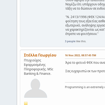
Όσον αφορά την τελευταία
Νομίζω ότι υπάρχουν οδηγί
τάξη να το δώσουν σε ενδοσ
"Ν. 2413/1996 (ΦΕΚ 124/Α/
φοίτηση τους εξαιτίας ασθ
εξωτερικό, ανάληψης εργασ
να χαρακτηρίζονται ως κατ
έπρεπε να φοιτήσουν."
3 people
like this.
Στέλλα Γεωργίου
16 Νοε 2022, 08:57:45 ΠΜ
Πτυχιούχος
Άρα το φετινό ΦΕΚ που αναφ
Εφαρμοσμένης
Πληροφορικής. MSc
Σας ευχαριστώ εκ των προτ
Banking & Finance.
Programming is an extremely cre