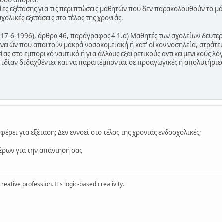
 σου απορία:
ες εξέτασης για τις περιπτώσεις μαθητών που δεν παρακολουθούν το μά
χολικές εξετάσεις στο τέλος της χρονιάς.
17-6-1996), άρθρο 46, παράγραφος 4 1.α) Μαθητές των σχολείων δευτε
ενειών που απαιτούν μακρά νοσοκομειακή ή κατ' οίκον νοσηλεία, στρά
ίας στο εμπορικό ναυτικό ή για άλλους εξαιρετικούς αντικειμενικούς λό
' ιδίαν διδαχθέντες και να παραπέμπονται σε προαγωγικές ή απολυτήριες
έρει για εξέταση; Δεν εννοεί στο τέλος της χρονιάς ενδοσχολικές;
έρων για την απάντησή σας
ative profession. It's logic-based creativity.