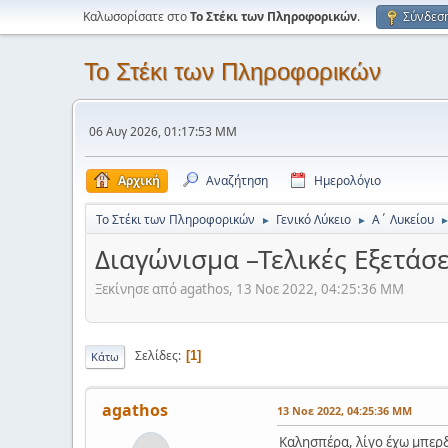
Καλωσορίσατε στο
Το Στέκι των Πληροφορικών
.
Σύνδεσ
Το Στέκι των Πληροφορικών
06 Αυγ 2026, 01:17:53 ΜΜ
Αρχική
Αναζήτηση
Ημερολόγιο
Το Στέκι των Πληροφορικών
Γενικό Λύκειο
Α΄ Λυκείου
►
►
Διαγώνισμα –Τελικές Εξετάσε
Ξεκίνησε από agathos, 13 Νοε 2022, 04:25:36 ΜΜ
Σελίδες
1
Κάτω
agathos
13 Νοε 2022, 04:25:36 ΜΜ
Καλησπέρα, λίγο έχω μπερδ