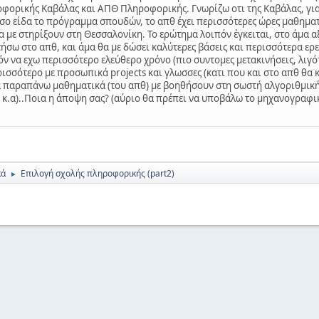
οφορικής Καβάλας και ΑΠΘ Πληροφορικής. Γνωρίζω οτι της Καβάλας, για
σο είδα το πρόγραμμα σπουδών, το απθ έχει περισσότερες ώρες μαθηματικ
με στηρίξουν στη Θεσσαλονίκη. Το ερώτημα λοιπόν έγκειται, στο άμα αξ
ήσω στο απθ, και άμα θα με δώσει καλύτερες βάσεις και περισσότερα ερε
 να εχω περισσότερο ελεύθερο χρόνο (πιο συντομες μετακινήσεις, λιγότ
σσότερο με προσωπικά projects και γλωσσες (κατι που και στο απθ θα κ
τα παραπάνω μαθηματικά (του απθ) με βοηθήσουν στη σωστή αλγοριθμική
in κ.α)..Ποια η άποψη σας? (αύριο θα πρέπει να υποβάλω το μηχανογραφι
κά
Επιλογή σχολής πληροφορικής (part2)
►