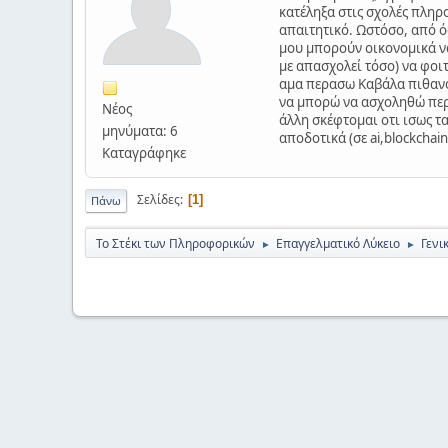
κατέληξα στις σχολές πληρ
απαιτητικό. Ωστόσο, από ό
μου μπορούν οικονομικά να 
με απασχολεί τόσο) να φοιτ
αμα περασω Καβάλα πιθανόν
να μπορώ να ασχοληθώ περι
Νέος
άλλη σκέφτομαι οτι ισως 
μηνύματα: 6
αποδοτικά (σε ai,blockcha
Καταγράφηκε
Σελίδες
1
Πάνω
Το Στέκι των Πληροφορικών
Επαγγελματικό Λύκειο
Γενι
►
►