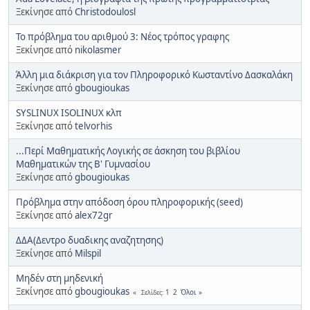
Ξεκίνησε από
Christodoulosl
Το πρόβλημα του αριθμού 3: Νέος τρόπος γραφης
Ξεκίνησε από
nikolasmer
Άλλη μια διάκριση για τον Πληροφορικό Κωσταντίνο Δασκαλάκη
Ξεκίνησε από
gbougioukas
SYSLINUX ISOLINUX κλπ
Ξεκίνησε από
telvorhis
...Περί Μαθηματικής Λογικής σε άσκηση του βιβλίου
Μαθηματικών της Β' Γυμνασίου
Ξεκίνησε από
gbougioukas
Πρόβλημα στην απόδοση όρου πληροφορικής (seed)
Ξεκίνησε από
alex72gr
ΔΔΑ(Δεντρο δυαδικης αναζητησης)
Ξεκίνησε από
Milspil
Μηδέν στη μηδενική
Ξεκίνησε από
gbougioukas
1
2
Όλοι
Σελίδες