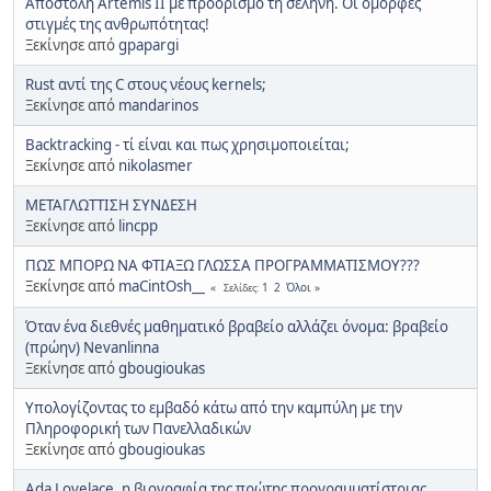
Αποστολή Artemis II με προορισμό τη σελήνη. Οι όμορφες
στιγμές της ανθρωπότητας!
Ξεκίνησε από
gpapargi
Rust αντί της C στους νέους kernels;
Ξεκίνησε από
mandarinos
Backtracking - τί είναι και πως χρησιμοποιείται;
Ξεκίνησε από
nikolasmer
ΜΕΤΑΓΛΩΤΤΙΣΗ ΣΥΝΔΕΣΗ
Ξεκίνησε από
lincpp
ΠΩΣ ΜΠΟΡΩ ΝΑ ΦΤΙΑΞΩ ΓΛΩΣΣΑ ΠΡΟΓΡΑΜΜΑΤΙΣΜΟΥ???
Ξεκίνησε από
maCintOsh__
1
2
Όλοι
Σελίδες
Όταν ένα διεθνές μαθηματικό βραβείο αλλάζει όνομα: βραβείο
(πρώην) Nevanlinna
Ξεκίνησε από
gbougioukas
Υπολογίζοντας το εμβαδό κάτω από την καμπύλη με την
Πληροφορική των Πανελλαδικών
Ξεκίνησε από
gbougioukas
Ada Lovelace, η βιογραφία της πρώτης προγραμματίστριας