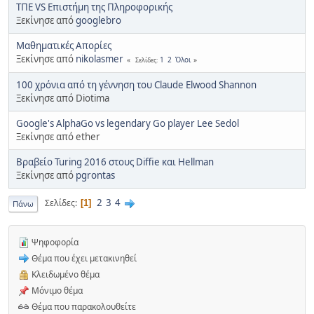
ΤΠΕ VS Επιστήμη της Πληροφορικής
Ξεκίνησε από
googlebro
Μαθηματικές Απορίες
Ξεκίνησε από
nikolasmer
1
2
Όλοι
Σελίδες
100 χρόνια από τη γέννηση του Claude Elwood Shannon
Ξεκίνησε από Diotima
Google's AlphaGo vs legendary Go player Lee Sedol
Ξεκίνησε από ether
Βραβείο Turing 2016 στους Diffie και Hellman
Ξεκίνησε από
pgrontas
2
3
4
Σελίδες
1
Πάνω
Ψηφοφορία
Θέμα που έχει μετακινηθεί
Κλειδωμένο θέμα
Μόνιμο θέμα
Θέμα που παρακολουθείτε