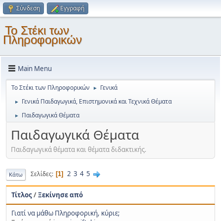
Σύνδεση
Εγγραφή
Το Στέκι των
Πληροφορικών
Main Menu
Το Στέκι των Πληροφορικών
Γενικά
►
Γενικά Παιδαγωγικά, Επιστημονικά και Τεχνικά Θέματα
►
Παιδαγωγικά Θέματα
►
Παιδαγωγικά Θέματα
Παιδαγωγικά θέματα και θέματα διδακτικής.
2
3
4
5
Σελίδες
1
Κάτω
Τίτλος
/
Ξεκίνησε από
Γιατί να μάθω Πληροφορική, κύριε;