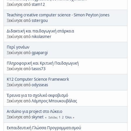
Ξεκίνησε από
stam12
Teaching creative computer science - Simon Peyton Jones
Ξεκίνησε από
sstergou
Διδακτική και παιδαγωγική επάρκεια
Ξεκίνησε από
nikolasmer
Περί γονέων
Ξεκίνησε από
gpapargi
Πληροφορική και Κριτική Παιδαγωγική
Ξεκίνησε από
tasos73
K12 Computer Science Framework
Ξεκίνησε από
odysseas
Έρευνα για το σχολικό εκφοβισμό
Ξεκίνησε από
Λάμπρος Μπουκουβάλας
Arduino για project στο Λύκειο
Ξεκίνησε από
skynet
1
2
Όλοι
Σελίδες
Εκπαιδευτική Γλώσσα Προγραμματισμού