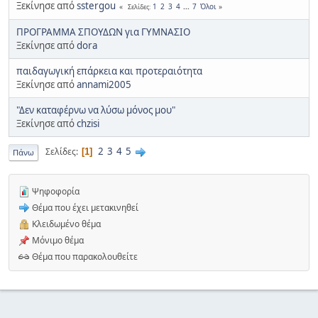
Ξεκίνησε από
sstergou
1
2
3
4
...
7
Όλοι
Σελίδες
ΠΡΟΓΡΑΜΜΑ ΣΠΟΥΔΩΝ για ΓΥΜΝΑΣΙΟ
Ξεκίνησε από
dora
παιδαγωγική επάρκεια και προτεραιότητα
Ξεκίνησε από
annami2005
"Δεν καταφέρνω να λύσω μόνος μου"
Ξεκίνησε από
chzisi
2
3
4
5
Σελίδες
1
Πάνω
Ψηφοφορία
Θέμα που έχει μετακινηθεί
Κλειδωμένο θέμα
Μόνιμο θέμα
Θέμα που παρακολουθείτε