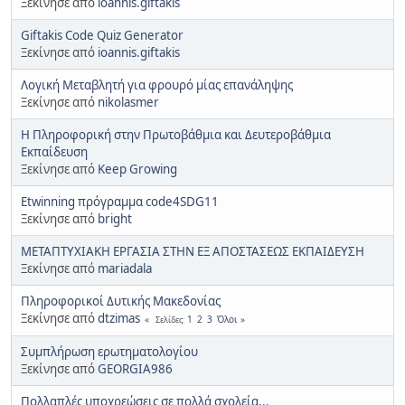
Ξεκίνησε από
ioannis.giftakis
Giftakis Code Quiz Generator
Ξεκίνησε από
ioannis.giftakis
Λογική Μεταβλητή για φρουρό μίας επανάληψης
Ξεκίνησε από
nikolasmer
Η Πληροφορική στην Πρωτοβάθμια και Δευτεροβάθμια
Εκπαίδευση
Ξεκίνησε από
Keep Growing
Εtwinning πρόγραμμα code4SDG11
Ξεκίνησε από
bright
ΜΕΤΑΠΤΥΧΙΑΚΗ ΕΡΓΑΣΙΑ ΣΤΗΝ ΕΞ ΑΠΟΣΤΑΣΕΩΣ ΕΚΠΑΙΔΕΥΣΗ
Ξεκίνησε από
mariadala
Πληροφορικοί Δυτικής Μακεδονίας
Ξεκίνησε από
dtzimas
1
2
3
Όλοι
Σελίδες
Συμπλήρωση ερωτηματολογίου
Ξεκίνησε από
GEORGIA986
Πολλαπλές υποχρεώσεις σε πολλά σχολεία...