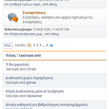
Απ: σταθερή τιμή ως παρά...
από
alkisg
Συναρτήσεις
Συζητήσεις, ασκήσεις και αρχεία σχετικά με τις
Συναρτήσεις.
Τελευταίο μήνυμα:
10 Φεβ 2026, 11:43:47 ΠΜ
Απ: Κλήση συνάρτησης χωρ...
από
alkisg
2
3
4
...
6
Σελίδες
1
Κάτω
Τίτλος
/
Ξεκίνησε από
Τι θα εμφανίσει;
Ξεκίνησε από
ChrisD
Διαδικασία χωρίς παραμέτρους
Ξεκίνησε από
getsas
Κλήση Διαδικασίας μέσα σε Sυνάρτηση
Ξεκίνησε από
nikolasmer
άποψη καθηγητή για βαθμολόγηση υποπρογράμματος