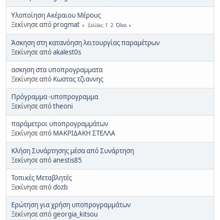
Υλοποίηση Ακέραιου Μέρους
Ξεκίνησε από
progmat
1
2
Όλοι
Σελίδες
Άσκηση στη κατανόηση λειτουργίας παραμέτρων
Ξεκίνησε από
akalest0s
ασκηση στα υποπρογραμματα
Ξεκίνησε από
Κωστας τζιαννης
Πρόγραμμα -υποπρογραμμα
Ξεκίνησε από
theoni
παράμετροι υποπρογραμμάτων
Ξεκίνησε από
ΜΑΚΡΙΔΑΚΗ ΣΤΕΛΛΑ
Κλήση Συνάρτησης μέσα από Συνάρτηση
Ξεκίνησε από
anestis85
Τοπικές Μεταβλητές
Ξεκίνησε από
dozb
Ερώτηση για χρήση υποπρογραμμάτων
Ξεκίνησε από
georgia_kitsou