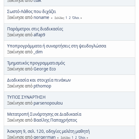
Ξεκίνησε από
tsak
Σωστό-Λάθος που διχάζει
Ξεκίνησε από
noname
1
2
Όλοι
Σελίδες
Παράμετροι στις διαδικασίες
Ξεκίνησε από
alfap9
Υποπρογράμματα ή συναρτήσεις στη ψευδογλώσσα
Ξεκίνησε από
_dim
Τμηματικός προγραμματισμός
Ξεκίνησε από
George Eco
Διαδικασία και στοιχεία πινάκων
Ξεκίνησε από
pthomop
ΤΥΠΟΣ ΣΥΝΑΡΤΗΣΗ
Ξεκίνησε από
parsenopoulou
Μετατροπή Συνάρτησης σε Διαδικασία
Ξεκίνησε από
Βασίλης Παπαχρήστος
Άσκηση 9, σελ. 120, οδηγίες μελέτη μαθητή
Ξεκίνησε από
gergerman
1
2
Όλοι
Σελίδες