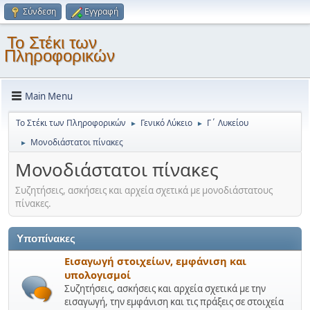
Σύνδεση
Εγγραφή
Το Στέκι των
Πληροφορικών
Main Menu
Το Στέκι των Πληροφορικών
Γενικό Λύκειο
Γ΄ Λυκείου
►
►
Μονοδιάστατοι πίνακες
►
Μονοδιάστατοι πίνακες
Συζητήσεις, ασκήσεις και αρχεία σχετικά με μονοδιάστατους
πίνακες.
Υποπίνακες
Εισαγωγή στοιχείων, εμφάνιση και
υπολογισμοί
Συζητήσεις, ασκήσεις και αρχεία σχετικά με την
εισαγωγή, την εμφάνιση και τις πράξεις σε στοιχεία