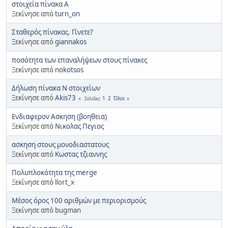
στοιχεία πίνακα Α
Ξεκίνησε από
turn_on
Σταθερός πίνακας. Γίνετε?
Ξεκίνησε από
giannakos
ποσότητα των επαναλήψεων στους πίνακες
Ξεκίνησε από
nokotsos
Δήλωση πίνακα Ν στοιχείων
Ξεκίνησε από
Akis73
1
2
Όλοι
Σελίδες
Ενδιαφερον Ασκηση (βοηθεια)
Ξεκίνησε από
Νικολας Πεγιος
ασκηση στους μονοδιαστατους
Ξεκίνησε από
Κωστας τζιαννης
Πολυπλοκότητα της merge
Ξεκίνησε από llort_x
Μέσος όρος 100 αριθμών με περιορισμούς
Ξεκίνησε από bugman