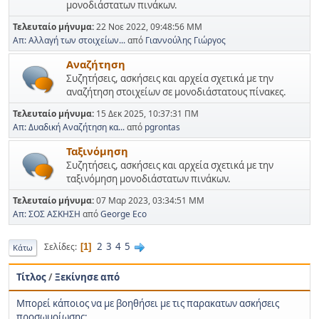
μονοδιάστατων πινάκων.
Τελευταίο μήνυμα:
22 Νοε 2022, 09:48:56 ΜΜ
Απ: Αλλαγή των στοιχείων...
από
Γιαννούλης Γιώργος
Αναζήτηση
Συζητήσεις, ασκήσεις και αρχεία σχετικά με την
αναζήτηση στοιχείων σε μονοδιάστατους πίνακες.
Τελευταίο μήνυμα:
15 Δεκ 2025, 10:37:31 ΠΜ
Απ: Δυαδική Αναζήτηση κα...
από
pgrontas
Ταξινόμηση
Συζητήσεις, ασκήσεις και αρχεία σχετικά με την
ταξινόμηση μονοδιάστατων πινάκων.
Τελευταίο μήνυμα:
07 Μαρ 2023, 03:34:51 ΜΜ
Απ: ΣΟΣ ΑΣΚΗΣΗ
από
George Eco
2
3
4
5
Σελίδες
1
Κάτω
Τίτλος
/
Ξεκίνησε από
Mπορεί κάποιος να με βοηθήσει με τις παρακατων ασκήσεις
προσωμοίωσης;