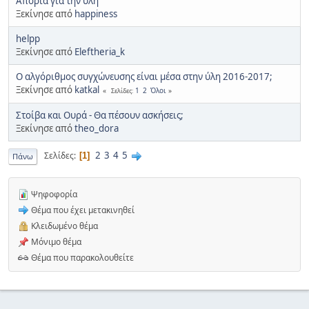
Απορία για την ύλη
Ξεκίνησε από
happiness
helpp
Ξεκίνησε από
Eleftheria_k
Ο αλγόριθμος συγχώνευσης είναι μέσα στην ύλη 2016-2017;
Ξεκίνησε από
katkal
1
2
Όλοι
Σελίδες
Στοίβα και Ουρά - Θα πέσουν ασκήσεις;
Ξεκίνησε από
theo_dora
2
3
4
5
Σελίδες
1
Πάνω
Ψηφοφορία
Θέμα που έχει μετακινηθεί
Κλειδωμένο θέμα
Μόνιμο θέμα
Θέμα που παρακολουθείτε