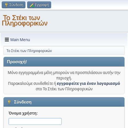
Σύνδεση
Εγγραφή
Το Στέκι των
Πληροφορικών
Main Menu
Το Στέκι των Πληροφορικών
Προσοχή!
Μόνο εγγεγραμμένα μέλη μπορούν να προσπελάσουν αυτήν την
περιοχή.
Παρακαλούμε συνδεθείτε ή
εγγραφείτε για έναν λογαριασμό
στο Το Στέκι των Πληροφορικών
Σύνδεση
Όνομα χρήστη: