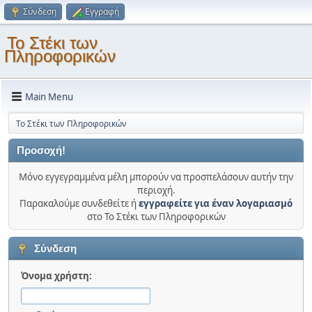
Σύνδεση
Εγγραφή
Το Στέκι των
Πληροφορικών
Main Menu
Το Στέκι των Πληροφορικών
Προσοχή!
Μόνο εγγεγραμμένα μέλη μπορούν να προσπελάσουν αυτήν την
περιοχή.
Παρακαλούμε συνδεθείτε ή
εγγραφείτε για έναν λογαριασμό
στο Το Στέκι των Πληροφορικών
Σύνδεση
Όνομα χρήστη: