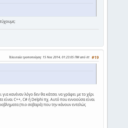
ετύχουμε;
Τελευταία τροποποίηση
: 15 Νοε 2014, 01:23:05 ΠΜ από itt
#19
 για κανέναν λόγο δεν θα κάτσει να γράφει με το χέρι
ε είναι C++, C# ή Delphi πχ. Αυτό που εννοούσα είναι
 προβληματα (πιο σοβαρά) που την κάνουν εντελώς