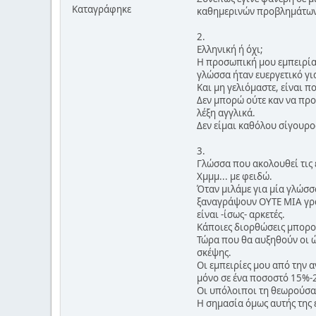
Καταγράφηκε
καθημερινών προβλημάτων
2.
Ελληνική ή όχι;
Η προσωπική μου εμπειρία 
γλώσσα ήταν ευεργετικό για
Και μη γελιόμαστε, είναι π
Δεν μπορώ ούτε καν να προ
λέξη αγγλικά.
Δεν είμαι καθόλου σίγουρος
3.
Γλώσσα που ακολουθεί τις ε
Χμμμ... με φειδώ.
Όταν μιλάμε για μία γλώσσ
ξαναγράψουν ΟΥΤΕ ΜΙΑ γραμ
είναι -ίσως- αρκετές.
Κάποιες διορθώσεις μπορού
Τώρα που θα αυξηθούν οι ώ
σκέψης.
Οι εμπειρίες μου από την 
μόνο σε ένα ποσοστό 15%-
Οι υπόλοιποι τη θεωρούσαν
Η σημασία όμως αυτής της 