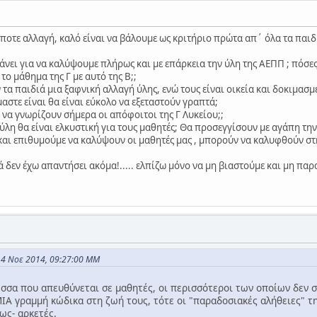
οτε αλλαγή, καλό είναι να βάλουμε ως κριτήριο πρώτα απ΄ όλα τα παιδι
άνει για να καλύψουμε πλήρως και με επάρκεια την ύλη της ΑΕΠΠ ; πόσε
το μάθημα της Γ με αυτό της Β;;
α παιδιά μια ξαφνική αλλαγή ύλης, ενώ τους είναι οικεία και δοκιμασμέ
αστε είναι θα είναι εύκολο να εξεταστούν γραπτά;
ι να γνωρίζουν σήμερα οι απόφοιτοι της Γ Λυκείου;;
ύλη θα είναι ελκυστική για τους μαθητές; Θα προσεγγίσουν με αγάπη τ
και επιθυμούμε να καλύψουν οι μαθητές μας , μπορούν να καλυφθούν σ
λά δεν έχω απαντήσει ακόμα!..... ελπίζω μόνο να μη βιαστούμε και μη 
14 Νοε 2014, 09:27:00 ΜΜ
ώσσα που απευθύνεται σε μαθητές, οι περισσότεροι των οποίων δεν 
Α γραμμή κώδικα στη ζωή τους, τότε οι "παραδοσιακές αλήθειες" της
σως- αρκετές.