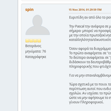
spin
15 Νοε 2014, 01:29:59 ΠΜ
Ευριπίδη αν από όλο το po
Την Pascal την ανέφερα σε
σήμερα- μπορεί να προσφέρ
με την οποία πρωτοξεκίνησα
καταλληλότητα/ελκυστικότ
Βετεράνος
Όσον αφορά τα διαγράμματ
μηνύματα: 76
Το πρώτο αναφέρεται σε "c
Καταγράφηκε
Το δεύτερο αναφέρεται σε 
διδάσκουν τα δευτεροβάθμι
πληροφορικής που φτιάχτηκ
Για να μην επαναλαμβάνομα
Τώρα σχετικά με το ποιοι τ
περίπτωση αυτοί που ενδια
σχολών. Αν ισχύσει το πρώ
ώστε να μην αφήσουμε το ε
γίνουν Πληροφορικοί.