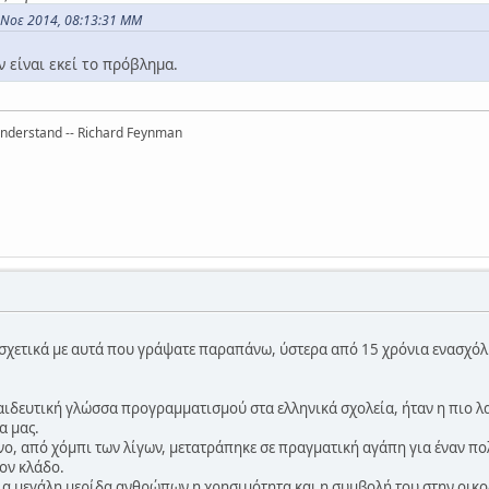
4 Νοε 2014, 08:13:31 ΜΜ
ν είναι εκεί το πρόβλημα.
 understand -- Richard Feynman
σχετικά με αυτά που γράψατε παραπάνω, ύστερα από 15 χρόνια ενασχόλ
κπαιδευτική γλώσσα προγραμματισμού στα ελληνικά σχολεία, ήταν η πιο 
α μας.
μενο, από χόμπι των λίγων, μετατράπηκε σε πραγματική αγάπη για έναν π
ον κλάδο.
μια μεγάλη μερίδα ανθρώπων η χρησιμότητα και η συμβολή του στην οι