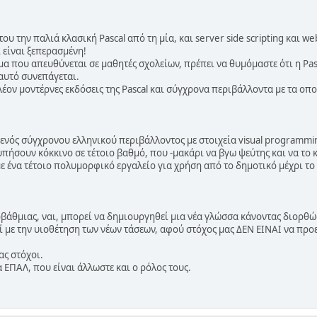
του την παλιά κλασική Pascal από τη μία, και server side scripting και w
 είναι ξεπερασμένη!
μα που απευθύνεται σε μαθητές σχολείων, πρέπει να θυμόμαστε ότι η Pa
 αυτό συνεπάγεται.
ον μοντέρνες εκδόσεις της Pascal και σύγχρονα περιβάλλοντα με τα οποί
νός σύγχρονου ελληνικού περιβάλλοντος με στοιχεία visual programmin
υπήσουν κόκκινο σε τέτοιο βαθμό, που -μακάρι να βγω ψεύτης και να το 
αμε ένα τέτοιο πολυμορφικό εργαλείο για χρήση από το δημοτικό μέχρι τ
οβάθμιας, ναι, μπορεί να δημιουργηθεί μια νέα γλώσσα κάνοντας διορθ
ί με την υιοθέτηση των νέων τάσεων, αφού στόχος μας ΔΕΝ ΕΙΝΑΙ να π
ας στόχοι.
 ΕΠΑΛ, που είναι άλλωστε και ο ρόλος τους.