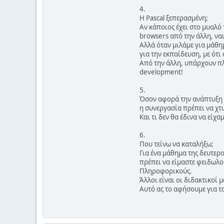
4.
Η Pascal ξεπερασμένη;
Αν κάποιος έχει στο μυαλό 
browsers από την άλλη, ναι
Αλλά όταν μιλάμε για μάθη
για την εκπαίδευση, με ότι
Από την άλλη, υπάρχουν πλέ
development!
5.
Όσον αφορά την ανάπτυξη ε
η συνεργασία πρέπει να χτ
Και τι δεν θα έδινα να είχ
6.
Που τείνω να καταλήξω;
Για ένα μάθημα της δευτερ
πρέπει να είμαστε φειδωλο
Πληροφορικούς.
Άλλοι είναι οι διδακτικοί μ
Αυτό ας το αφήσουμε για τα