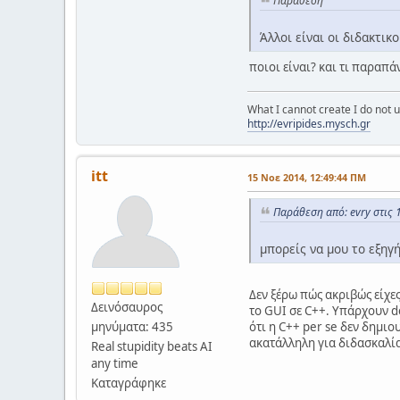
Παράθεση
Άλλοι είναι οι διδακτικο
ποιοι είναι? και τι παραπά
What I cannot create I do not
http://evripides.mysch.gr
itt
15 Νοε 2014, 12:49:44 ΠΜ
Παράθεση από: evry στις 
μπορείς να μου το εξηγή
Δεν ξέρω πώς ακριβώς είχες
Δεινόσαυρος
το GUI σε C++. Υπάρχουν de
ότι η C++ per se δεν δημιο
μηνύματα: 435
ακατάλληλη για διδασκαλία
Real stupidity beats ΑΙ
any time
Καταγράφηκε