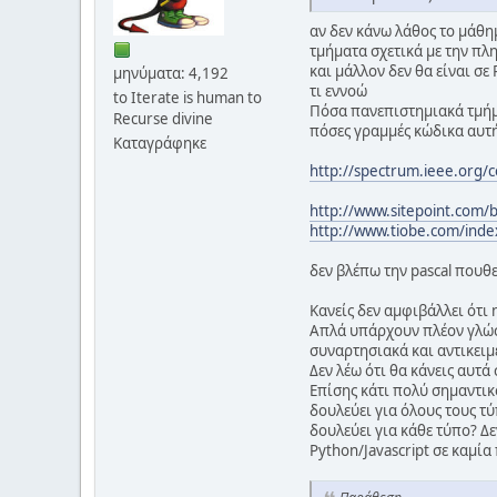
αν δεν κάνω λάθος το μάθη
τμήματα σχετικά με την π
και μάλλον δεν θα είναι σε 
μηνύματα: 4,192
τι εννοώ
to Iterate is human to
Πόσα πανεπιστημιακά τμήματ
Recurse divine
πόσες γραμμές κώδικα αυτή 
Καταγράφηκε
http://spectrum.ieee.org
http://www.sitepoint.com/
http://www.tiobe.com/inde
δεν βλέπω την pascal πουθε
Κανείς δεν αμφιβάλλει ότι 
Απλά υπάρχουν πλέον γλώσσε
συναρτησιακά και αντικει
Δεν λέω ότι θα κάνεις αυτ
Επίσης κάτι πολύ σημαντικό
δουλεύει για όλους τους τύ
δουλεύει για κάθε τύπο? Δε
Python/Javascript σε καμία