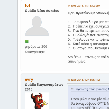
fof
14 Νοε 2014, 11:18:42 ΜΜ
Ομάδα Νέου Λυκείου
Πριν προτείνουμε οποιαδήπ
1. Το τωρινό δίωρο μας φτ
2. Πρέπει να έχει συνέχεια 
3. Πως θα αντιμετωπίσουν τ
4. Οι αλλαγές που σκεφτόμ
5. Τι θέλουμε και τι πρέπε
6. Κατά πόσο η καινούρια 
μηνύματα: 306
7. Οι στόχοι που θέτουμε 
Καταγράφηκε
Δεν ξέρω... πάντως σε πολ
απωθημένα!
evry
15 Νοε 2014, 12:14:56 ΠΜ
Ομάδα διαγωνισμάτων
2015
Παράθεση από: spin στις 
Όταν μιλάμε για μία γλ
θα ξαναγράψουν ΟΥΤΕ ΜΙ
και στην ΑΕΠΠ) είναι -ί