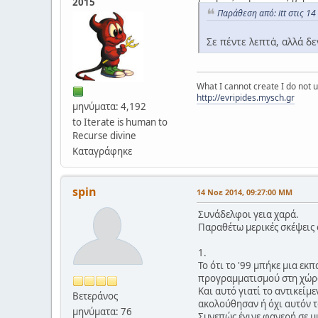
2015
Παράθεση από: itt στις 1
Σε πέντε λεπτἀ, αλλά δε
What I cannot create I do not
http://evripides.mysch.gr
μηνύματα: 4,192
to Iterate is human to
Recurse divine
Καταγράφηκε
spin
14 Νοε 2014, 09:27:00 ΜΜ
Συνάδελφοι γεια χαρά.
Παραθέτω μερικές σκέψεις 
1.
Το ότι το '99 μπήκε μια ε
προγραμματισμού στη χώρ
Και αυτό γιατί το αντικεί
Βετεράνος
ακολούθησαν ή όχι αυτόν τ
μηνύματα: 76
Συνεπώς έγινε φανερή σε 