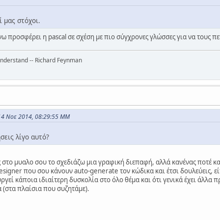
ί μας στόχοι.
νω προσφέρει η pascal σε σχέση με πιο σύγχρονες γλώσσες για να τους π
 understand -- Richard Feynman
14 Νοε 2014, 08:29:55 ΜΜ
σεις λίγο αυτό?
 στο μυαλο σου το σχεδιάζω μια γραφική διεπαφή, αλλά κανένας ποτέ και
signer που σου κάνουν auto-generate τον κώδικα και έτσι δουλεύεις, είτ
υργεί κάποια ιδιαίτερη δυσκολία στο όλο θέμα και ότι γενικά έχει άλλα
 (στα πλαίσια που συζητάμε).