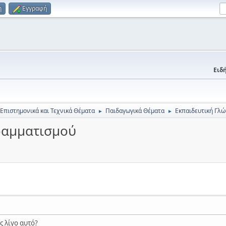
η
Εγγραφή
Ειδή
 Επιστημονικά και Τεχνικά Θέματα
Παιδαγωγικά Θέματα
Εκπαιδευτική Γλ
►
►
ραμματισμού
ς λίγο αυτό?