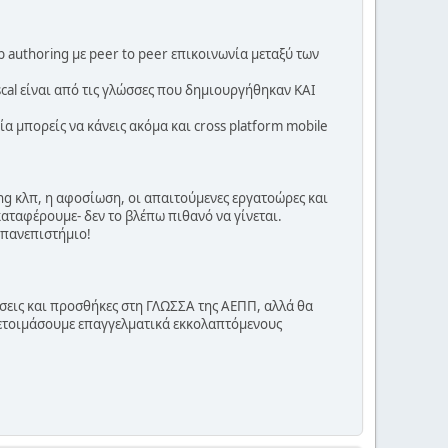
eb authoring με peer to peer επικοινωνία μεταξύ των
scal είναι από τις γλώσσες που δημιουργήθηκαν ΚΑΙ
α μπορείς να κάνεις ακόμα και cross platform mobile
g κλπ, η αφοσίωση, οι απαιτούμενες εργατοώρες και
καταφέρουμε- δεν το βλέπω πιθανό να γίνεται.
ο πανεπιστήμιο!
ώσεις και προσθήκες στη ΓΛΩΣΣΑ της ΑΕΠΠ, αλλά θα
ροετοιμάσουμε επαγγελματικά εκκολαπτόμενους