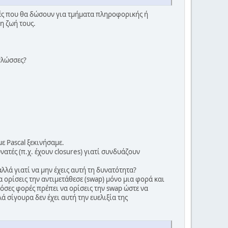
τές που θα δώσουν για τμήματα πληροφορικής ή
η ζωή τους.
 γλώσσες?
με Pascal ξεκινήσαμε.
ατές (π.χ. έχουν closures) γιατί συνδυάζουν
λά γιατί να μην έχεις αυτή τη δυνατότητα?
α ορίσεις την αντιμετάθεσε (swap) μόνο μια φορά και
όσες φορές πρέπει να ορίσεις την swap ώστε να
ά σίγουρα δεν έχει αυτή την ευελιξία της