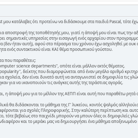
st μου κατάλαβες ότι προτείνω να διδάσκουμε στα παιδιά Pascal, τότε 
 μια αποστροφή της τοποθέτησής μου, γιατί η άποψή μου είναι πως την 
ει σημαντικές υπηρεσίες στην εισαγωγή ενός αρχαρίου στον προγραμματ
 (δεν ήταν αυτή), αφού στο πέρασμα του χρόνου έχω ασχοληθεί με ουκ ολ
ητα ενός συντακτικού είναι ΚΑΙ θέμα προσωπικού γούστου.
α που παραθέτεις:
omputer science departments", οπότε είναι μάλλον εκτός θέματος.
"popularity", δείκτης που διαμορφώνεται από έναν μεγάλο αριθμό κριτηρ
α σχολεία, δεν είναι δυνατό αυτή να ανταγωνιστεί σε δημοφιλία τις γλ
αν για να ικανοποιούν τις ανάγκες αυτής της τεράστιας αγοράς.
ι, η άποψή μου για το μέλλον της ΑΕΠΠ είναι αυτή που παραθέτω ρητά 
ελικά θα διδάσκονται το μάθημα της Γ' λυκείου, κοντός ψαλμός αλληλούι
φέρονται για σχολές Πληροφορικής. Στην καλύτερη περίπτωση και αυτο
το, τότε βεβαίως στο παιχνίδι μπορούν να μπουν όλες οι δημοφιλείς γλώ
νδιαφέρον και το μεράκι μας να δημιουργήσει ένα μάθημα αποξενωμένο 