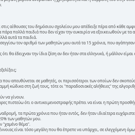
.
στις αίθουσες του δημόσιου σχολείου μου απέδειξε πέρα από κάθε αμφιβ
 πάρα πολλά παιδιά που δεν είχαν την ευκαιρία να εξοικειωθούν με τα α
ολλά αυτά τα παιδιά.
σεγγίσω τον αριθμό των μαθητών μου αυτά τα 15 χρόνια, που αγάπησαν
 ότι θα έδειχναν την ίδια ζέση αν δεν ήταν στα ελληνικά, ή μάλλον είμαι
ξελίξεις;
α που απευθύνεται σε μαθητές, οι περισσότεροι των οποίων δεν σκοπεύ
μή κώδικα στη ζωή τους, τότε οι "παραδοσιακές αλήθειες" της αλγοριθμ
ν να γίνουν.
ρες πιστεύω ότι ο αντικειμενοστραφής πρέπει να είναι η πρώτη προσθ
αναδρομή, τα πρώτα χρόνια που ήταν εντός, δεν ήταν ιδιαίτερα ευχάρι
20% των μαθητών μου.
 "χαμένο θέμα".
έννοιας είναι τόσο μεγάλη που θα έπρεπε να υπάρχει, σε ελεγχόμενη όμω