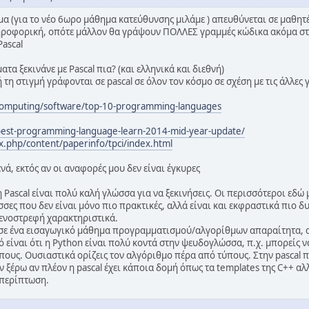
μα (για το νέο 6ωρο μάθημα κατεύθυνσης μιλάμε ) απευθύνεται σε μαθη
ληροφορική, οπότε μάλλον θα γράψουν ΠΟΛΛΕΣ γραμμές κώδικα ακόμα στ
Pascal
α ξεκινάνε με Pascal πια? (και ελληνικά και διεθνή)
τη στιγμή γράφονται σε pascal σε όλον τον κόσμο σε σχέση με τις άλλες
/computing/software/top-10-programming-languages
best-programming-language-learn-2014-mid-year-update/
x.php/content/paperinfo/tpci/index.html
νά, εκτός αν οι αναφορές μου δεν είναι έγκυρες
η Pascal είναι πολύ καλή γλώσσα για να ξεκινήσεις. Οι περισσότεροι εδώ 
ς που δεν είναι μόνο πιο πρακτικές, αλλά είναι και εκφραστικά πιο δυν
μενοστρεφή χαρακτηριστικά.
ά σε ένα εισαγωγικό μάθημα προγραμματισμού/αλγορίθμων απαραίτητα, αλ
 είναι ότι η Python είναι πολύ κοντά στην ψευδογλώσσα, π.χ. μπορείς ν
πους. Ουσιαστικά ορίζεις τον αλγόριθμο πέρα από τύπους. Στην pascal π
ν ξέρω αν πλέον η pascal έχει κάποια δομή όπως τα templates της C++ αλλ
 περίπτωση.