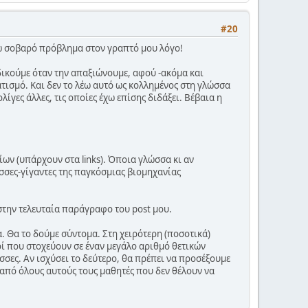
#20
έχω σοβαρό πρόβλημα στον γραπτό μου λόγο!
αδικούμε όταν την απαξιώνουμε, αφού -ακόμα και
ισμό. Και δεν το λέω αυτό ως κολλημένος στη γλώσσα
ίγες άλλες, τις οποίες έχω επίσης διδάξει. Βέβαια η
ίων (υπάρχουν στα links). Όποια γλώσσα κι αν
ώσσες-γίγαντες της παγκόσμιας βιομηχανίας
στην τελευταία παράγραφο του post μου.
α. Θα το δούμε σύντομα. Στη χειρότερη (ποσοτικά)
ί που στοχεύουν σε έναν μεγάλο αριθμό θετικών
σσες. Αν ισχύσει το δεύτερο, θα πρέπει να προσέξουμε
από όλους αυτούς τους μαθητές που δεν θέλουν να