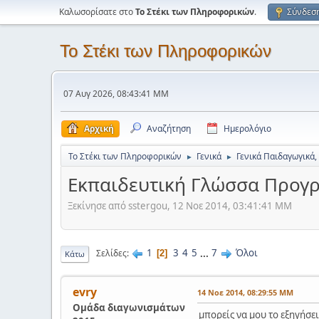
Καλωσορίσατε στο
Το Στέκι των Πληροφορικών
.
Σύνδεσ
Το Στέκι των Πληροφορικών
07 Αυγ 2026, 08:43:41 ΜΜ
Αρχική
Αναζήτηση
Ημερολόγιο
Το Στέκι των Πληροφορικών
Γενικά
Γενικά Παιδαγωγικά,
►
►
Εκπαιδευτική Γλώσσα Προγ
Ξεκίνησε από sstergou, 12 Νοε 2014, 03:41:41 ΜΜ
1
3
4
5
...
7
Όλοι
Σελίδες
2
Κάτω
evry
14 Νοε 2014, 08:29:55 ΜΜ
Ομάδα διαγωνισμάτων
μπορείς να μου το εξηγήσει