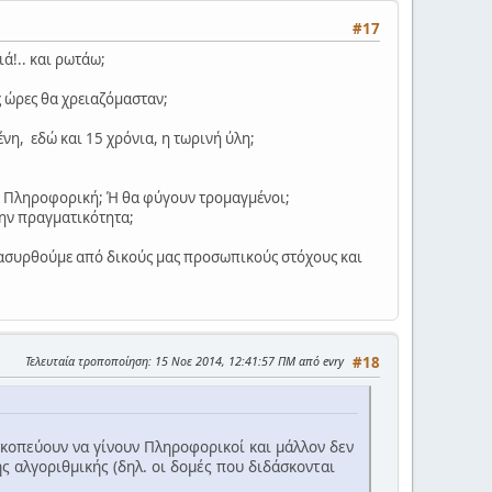
#17
ά!.. και ρωτάω;
ς ώρες θα χρειαζόμασταν;
νη, εδώ και 15 χρόνια, η τωρινή ύλη;
ην Πληροφορική; Ή θα φύγουν τρομαγμένοι;
την πραγματικότητα;
παρασυρθούμε από δικούς μας προσωπικούς στόχους και
Τελευταία τροποποίηση
: 15 Νοε 2014, 12:41:57 ΠΜ από evry
#18
σκοπεύουν να γίνουν Πληροφορικοί και μάλλον δεν
 αλγοριθμικής (δηλ. οι δομές που διδάσκονται