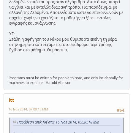
δεδομένων από και προς στον αλγόριθμο. Αυτό όμως μπορεί
να γίνει και με εντελώς διαφανή τρόπο. Για παράδειγμα, με
αλλαγή της Δεδομένα, Αποτελέσματα ώστε να επικοινωνούν με
αρχεία, χωρίς να χρειάζεται ο μαθητής να ξέρει εντολές
εγγραφής και ανάγνωσης.
ΥΓ:
Στάθη η αφήγηση του Νίκου μου θύμισε ότι εκείνη τη μέρα
στην ημερίδα κάτι είχαμε πει στο διάδρομο περί χρήσης
Python στο μάθημα. Θυμάσαι τι;
Programs must be written for people to read, and only incidentally for
machines to execute - Harold Abelson
itt
16 Νοε 2014, 07:09:13 ΜΜ
#64
Παράθεση από: fof στις 16 Νοε 2014, 05:26:18 ΜΜ