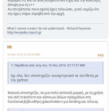
θυμάμαι ότι και σε άλλη κουβέντα δεν είχες και την καλύτερη
άποψη για τη c++
Αν επιτρέπεται ποια σχολή έχεις τελειώσει, γιατί νομίζω ότι
την έχεις πάρει στραβά από την αρχή
What I cannot create I do not understand -- Richard Feynman
http://evripides.mysch.gr
itt
16 Νοε 2014, 07:28:59 ΜΜ
#66
Παράθεση από: evry στις 16 Νοε 2014, 07:17:57 ΜΜ
όχι όλα, δεν υποστηρίζει συναρτησιακό σε αντίθεση με
την python
Βασικά υποστηρίζει, σε μια πολύ απλοϊκή μορφή, με τη χρήση
του std::transform και κάποιων άλλων πραγμάτων στη
functional βιβλιοθήκη (placeholders για binding και τέτοια).