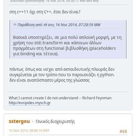
Τελευταία τροποποίηση
: 16 Νοε 2014, 09:30:17 ΜΜ από evry
στη c++11 όχι στη C++, έτσι δεν είναι?
Παράθεση από: itt στις 16 Νοε 2014, 07:28:59 ΜΜ
Βασικά υποστηρίζει, σε μια πολύ απλοϊκή μορφή, με τη
χρήση του std::transform και κάποιων άλλων
πραγμάτων στη functional βιβλιοθήκη (placeholders
για binding και τέτοια).
πάντως όπως και να'χει από εκπαιδευτικής πλευράς δεν
συγκρίνεται με τον τρόπο που το παρουσιάζει η python.
δεν είναι αναπόσπαστο μέρος της γλώσσας
What I cannot create I do not understand -- Richard Feynman
http://evripides.mysch.gr
sstergou
Γενικός διαχειριστής
16 Νοε 2014, 08:49:16 ΜΜ
#68