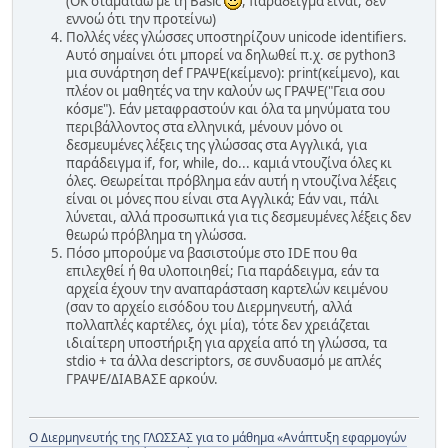
(ΟΚ σταματάω με τη Basic
, παράδειγμα είναι, δεν
εννοώ ότι την προτείνω)
Πολλές νέες γλώσσες υποστηρίζουν unicode identifiers.
Αυτό σημαίνει ότι μπορεί να δηλωθεί π.χ. σε python3
μια συνάρτηση def ΓΡΑΨΕ(κείμενο): print(κείμενο), και
πλέον οι μαθητές να την καλούν ως ΓΡΑΨΕ("Γεια σου
κόσμε"). Εάν μεταφραστούν και όλα τα μηνύματα του
περιβάλλοντος στα ελληνικά, μένουν μόνο οι
δεσμευμένες λέξεις της γλώσσας στα Αγγλικά, για
παράδειγμα if, for, while, do... καμιά ντουζίνα όλες κι
όλες. Θεωρείται πρόβλημα εάν αυτή η ντουζίνα λέξεις
είναι οι μόνες που είναι στα Αγγλικά; Εάν ναι, πάλι
λύνεται, αλλά προσωπικά για τις δεσμευμένες λέξεις δεν
θεωρώ πρόβλημα τη γλώσσα.
Πόσο μπορούμε να βασιστούμε στο IDE που θα
επιλεχθεί ή θα υλοποιηθεί; Για παράδειγμα, εάν τα
αρχεία έχουν την αναπαράσταση καρτελών κειμένου
(σαν το αρχείο εισόδου του Διερμηνευτή, αλλά
πολλαπλές καρτέλες, όχι μία), τότε δεν χρειάζεται
ιδιαίτερη υποστήριξη για αρχεία από τη γλώσσα, τα
stdio + τα άλλα descriptors, σε συνδυασμό με απλές
ΓΡΑΨΕ/ΔΙΑΒΑΣΕ αρκούν.
Ο Διερμηνευτής της ΓΛΩΣΣΑΣ για το μάθημα «Ανάπτυξη εφαρμογών