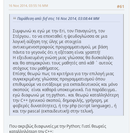
16 Νοε 2014, 03:55:16 ΜΜ
#61
Παράθεση από: fof στις 16 Νοε 2014, 03:08:44 ΜΜ
Συμφωνώ κι εγώ με την Eri, τον Παναγιώτη, τον
Στέργου.. το να επεκταθεί η ψευδογλώσσα σε μια
λογική αύξηση της ύλης με στοιχεία
αντικειμενοστραφούς προγραμματισμού, με βάση
πάντα το γεγονός ότι η εξέταση είναι γραπτή!
Η εξειδικευμένη γνώση μιας γλώσσας θα δυσκολέψει
και θα απομακρύνει τους μαθητές από κάθ ΄ αυτούς
στόχους του μαθήματος.
Επίσης θεωρώ πως τα κριτήρια για την επιλογή μιας
συγκεκριμένης γλώσσας προγραμματισμού όπου
επιθυμούμε να εντάξουμε για εκπαιδευτικούς και μόνο
σκοπούς είναι καθαρά υποκειμενικά. Για παράδειγμα..
εγώ διαφωνώ με τη python.. και θεωρώ καταλληλότερη
την C++ (γενικού σκοπού, δημοφιλής, γρήγορη, με
φοβερές δυνατότητες), ή την php (script language) , ή
και την pascal (εκπαιδευτική) στην τελική.
Που ακριβώς διαφωνείς με την Python; Γιατί θεωρείς
καταλληλότερη την C++;