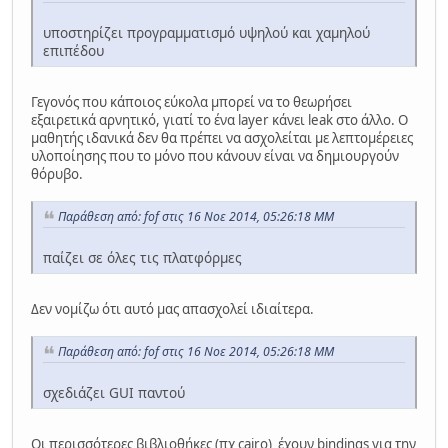
υποστηρίζει προγραμματισμό υψηλού και χαμηλού
επιπέδου
Γεγονός που κάποιος εύκολα μπορεί να το θεωρήσει
εξαιρετικά αρνητικό, γιατί το ένα layer κάνει leak στο άλλο. Ο
μαθητής ιδανικά δεν θα πρέπει να ασχολείται με λεπτομέρειες
υλοποίησης που το μόνο που κάνουν είναι να δημιουργούν
θόρυβο.
Παράθεση από: fof στις 16 Νοε 2014, 05:26:18 ΜΜ
παίζει σε όλες τις πλατφόρμες
Δεν νομίζω ότι αυτό μας απασχολεί ιδιαίτερα.
Παράθεση από: fof στις 16 Νοε 2014, 05:26:18 ΜΜ
σχεδιάζει GUI παντού
Oι περισσότερες βιβλιοθήκες (πχ cairo) έχουν bindings για την