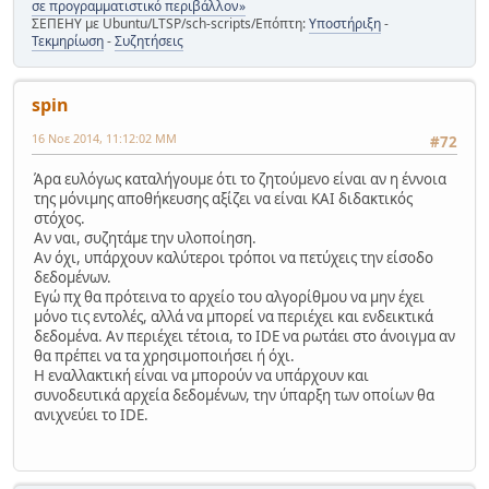
σε προγραμματιστικό περιβάλλον»
ΣΕΠΕΗΥ με Ubuntu/LTSP/sch-scripts/Επόπτη:
Υποστήριξη
-
Τεκμηρίωση
-
Συζητήσεις
spin
16 Νοε 2014, 11:12:02 ΜΜ
#72
Άρα ευλόγως καταλήγουμε ότι το ζητούμενο είναι αν η έννοια
της μόνιμης αποθήκευσης αξίζει να είναι ΚΑΙ διδακτικός
στόχος.
Αν ναι, συζητάμε την υλοποίηση.
Αν όχι, υπάρχουν καλύτεροι τρόποι να πετύχεις την είσοδο
δεδομένων.
Εγώ πχ θα πρότεινα το αρχείο του αλγορίθμου να μην έχει
μόνο τις εντολές, αλλά να μπορεί να περιέχει και ενδεικτικά
δεδομένα. Αν περιέχει τέτοια, το IDE να ρωτάει στο άνοιγμα αν
θα πρέπει να τα χρησιμοποιήσει ή όχι.
Η εναλλακτική είναι να μπορούν να υπάρχουν και
συνοδευτικά αρχεία δεδομένων, την ύπαρξη των οποίων θα
ανιχνεύει το IDE.