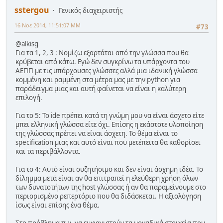
sstergou
Γενικός διαχειριστής
16 Νοε 2014, 11:51:07 ΜΜ
#73
@alkisg
Για τα 1, 2, 3 : Νομίζω εξαρτάται από την γλώσσα που θα
κρύβεται από κάτω. Εγώ δεν συγκρίνω τα υπάρχοντα του
ΑΕΠΠ με τις υπάρχουσες γλώσσες αλλά μια ιδανική γλώσσα
κομμένη και ραμμένη στα μέτρα μας με την python για
παράδειγμα μιας και αυτή φαίνεται να είναι η καλύτερη
επιλογή.
Για το 5: Το ide πρέπει κατά τη γνώμη μου να είναι άσχετο είτε
μπει ελληνική γλώσσα είτε όχι. Επίσης η εκάστοτε υλοποίηση
της γλώσσας πρέπει να είναι άσχετη. Το θέμα είναι το
specification μιας και αυτό είναι που μετέπειτα θα καθορίσει
και τα περιβάλλοντα.
Για το 4: Αυτό είναι συζητήσιμο και δεν είναι άσχημη ιδέα. Το
δίλημμα μετά είναι αν θα επιτραπεί η ελεύθερη χρήση όλων
των δυνατοτήτων της host γλώσσας ή αν θα παραμείνουμε στο
περιορισμένο ρεπερτόριο που θα διδάσκεται. Η αξιολόγηση
ίσως είναι επίσης ένα θέμα.
Στο πρόβλημα π.χ. να εμφανιστούν τα μοναδικά στοιχεία που