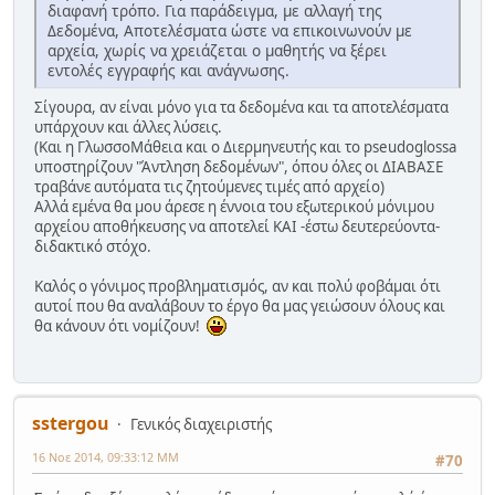
διαφανή τρόπο. Για παράδειγμα, με αλλαγή της
Δεδομένα, Αποτελέσματα ώστε να επικοινωνούν με
αρχεία, χωρίς να χρειάζεται ο μαθητής να ξέρει
εντολές εγγραφής και ανάγνωσης.
Σίγουρα, αν είναι μόνο για τα δεδομένα και τα αποτελέσματα
υπάρχουν και άλλες λύσεις.
(Και η ΓλωσσοΜάθεια και ο Διερμηνευτής και το pseudoglossa
υποστηρίζουν "Άντληση δεδομένων", όπου όλες οι ΔΙΑΒΑΣΕ
τραβάνε αυτόματα τις ζητούμενες τιμές από αρχείο)
Αλλά εμένα θα μου άρεσε η έννοια του εξωτερικού μόνιμου
αρχείου αποθήκευσης να αποτελεί ΚΑΙ -έστω δευτερεύοντα-
διδακτικό στόχο.
Καλός ο γόνιμος προβληματισμός, αν και πολύ φοβάμαι ότι
αυτοί που θα αναλάβουν το έργο θα μας γειώσουν όλους και
θα κάνουν ότι νομίζουν!
sstergou
Γενικός διαχειριστής
16 Νοε 2014, 09:33:12 ΜΜ
#70