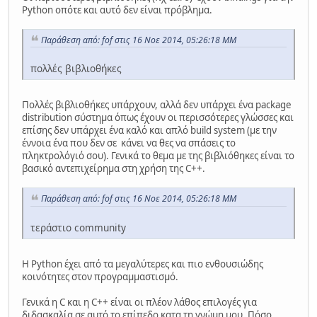
Python οπότε και αυτό δεν είναι πρόβλημα.
Παράθεση από: fof στις 16 Νοε 2014, 05:26:18 ΜΜ
πολλές βιβλιοθήκες
Πολλές βιβλιοθήκες υπάρχουν, αλλά δεν υπάρχει ένα package
distribution σύστημα όπως έχουν οι περισσότερες γλώσσες και
επίσης δεν υπάρχει ένα καλό και απλό build system (με την
έννοια ένα που δεν σε κάνει να θες να σπάσεις το
πληκτρολόγιό σου). Γενικά το θεμα με της βιβλιόθηκες είναι το
βασικό αντεπιχείρημα στη χρήση της C++.
Παράθεση από: fof στις 16 Νοε 2014, 05:26:18 ΜΜ
τεράστιο community
Η Python έχει από τα μεγαλύτερες και πιο ενθουσιώδης
κοινότητες στον προγραμμαστισμό.
Γενικά η C και η C++ είναι οι πλέον λάθος επιλογές για
διδασκαλία σε αυτό το επίπεδο κατα τη γνώμη μου. Πόσο