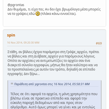
@pgrontas
Δεν θυμάμαι, τι είχα πει; Αν δεν έχει βρωμόλογα μέσα μπορείς
να το γράψεις εδώ
(πλάκα κάνω εννοείται).
spin
16 Νοε 2014, 09:20:30 ΜΜ
#69
Στάθη, αν βάλεις έχτρα παράμετρο στη Γράψε_αρχείο, πρέπει
να βάλεις και στη Διάβασε_αρχείο για παρόμοιους λόγους.
Οπότε αν αρχίσεις να αντιμετωπίζεις το αρχείο σαν ένα
διακριτό σύνολο εγγραφών, μήπως θα ήταν καλύτερο και να
το προσπελαύνεις με αυτόν τον τρόπο, δηλαδή σε επίπεδο
εγγραφής; Δεν ξέρω...
Παράθεση από: pgrontas στις 16 Νοε 2014, 05:58:31 ΜΜ
Τέλος σε ότι αφορά τα αρχεία, η μόνη χρησιμότητα που
βλέπω είναι σε πρακτικο επίπεδο και αφορά την
εύκολη παροχή δεδομένων από και προς στον
αλγόριθμο. Αυτό όμως μπορεί να γίνει και με εντελώς