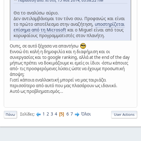
Παράθεση από: itt στις 15 Νοε 2014, 03:08:22 ΠΜ
Θα το αναλύσω αύριο.
Δεν αντιλαμβάνομαι τον τόνο σου. Προφανώς και είναι
το πρώτο αποτέλεσμα στην αναζήτηση,
υποστηρίζεται
επίσημα από τη Microsoft
και ο Miguel είναι από τους
κορυφαίους προγραμματιστές στον πλανήτη.
Ουπς, σε αυτό ξέχασα να απαντήσω
Εννοώ ότι καλή η δημοφιλία και η διαφήμιση και οι
συνεργασίες και το google ranking, αλλά at the end of the day
μήπως πρέπει να δοκιμάζουμε κι εμείς οι ίδιοι -έστω κάποιες
από- τις προσφερόμενες λύσεις ώστε να έχουμε προσωπική
άποψη;
Γιατί κάποια εναλλακτική μπορεί να μας ταιριάζει
περισσότερο από αυτό που μας πλασάρουν ως ιδανικό.
Αυτό ως προβληματισμός...
1
2
3
4
6
7
Όλοι
Σελίδες
5
Πάνω
User Actions