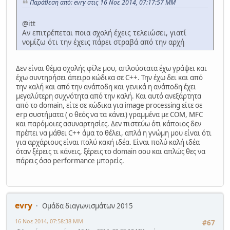
Παράθεση από: evry στις 16 Νοε 2014, 07:17:57 ΜΜ
@itt
Αν επιτρέπεται ποια σχολή έχεις τελειώσει, γιατί
νομίζω ότι την έχεις πάρει στραβά από την αρχή
Δεν είναι θέμα σχολής φίλε μου, απλούστατα έχω γράψει και
έχω συντηρήσει άπειρο κώδικα σε C++. Την έχω δει και από
την καλή και από την ανάποδη και γενικά η ανάποδη έχει
μεγαλύτερη συχνότητα από την καλή. Και αυτό ανεξάρτητα
από το domain, είτε σε κώδικα για image processing είτε σε
erp συστήματα ( ο θεός να τα κάνει) γραμμένα με COM, MFC
και παρόμοιες ασυναρτησίες. Δεν πιστεύω ότι κάποιος δεν
πρέπει να μάθει C++ άμα το θέλει, απλά η γνώμη μου είναι ότι
για αρχάριους είναι πολύ κακή ιδέα. Είναι πολύ καλή ιδέα
όταν ξέρεις τι κάνεις, ξέρεις το domain σου και απλώς θες να
πάρεις όσο performance μπορείς.
evry
Ομάδα διαγωνισμάτων 2015
16 Νοε 2014, 07:58:38 ΜΜ
#67