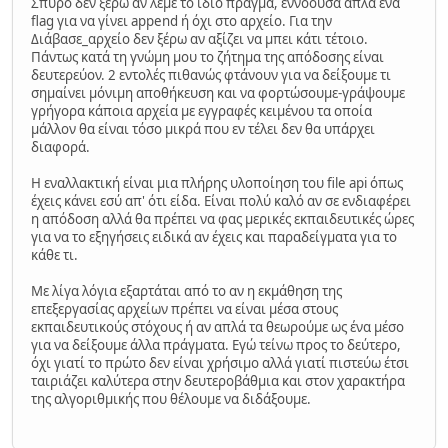
Σπύρο δεν ξέρω αν λέμε το ίδιο πράγμα, εννοούσα απλά ένα
flag για να γίνει append ή όχι στο αρχείο. Για την
Διάβασε_αρχείο δεν ξέρω αν αξίζει να μπει κάτι τέτοιο.
Πάντως κατά τη γνώμη μου το ζήτημα της απόδοσης είναι
δευτερεύον. 2 εντολές πιθανώς φτάνουν για να δείξουμε τι
σημαίνει μόνιμη αποθήκευση και να φορτώσουμε-γράψουμε
γρήγορα κάποια αρχεία με εγγραφές κειμένου τα οποία
μάλλον θα είναι τόσο μικρά που εν τέλει δεν θα υπάρχει
διαφορά.
Η εναλλακτική είναι μια πλήρης υλοποίηση του file api όπως
έχεις κάνει εσύ απ' ότι είδα. Είναι πολύ καλό αν σε ενδιαφέρει
η απόδοση αλλά θα πρέπει να φας μερικές εκπαιδευτικές ώρες
για να το εξηγήσεις ειδικά αν έχεις και παραδείγματα για το
κάθε τι.
Με λίγα λόγια εξαρτάται από το αν η εκμάθηση της
επεξεργασίας αρχείων πρέπει να είναι μέσα στους
εκπαιδευτικούς στόχους ή αν απλά τα θεωρούμε ως ένα μέσο
για να δείξουμε άλλα πράγματα. Εγώ τείνω προς το δεύτερο,
όχι γιατί το πρώτο δεν είναι χρήσιμο αλλά γιατί πιστεύω έτσι
ταιριάζει καλύτερα στην δευτεροβάθμια και στον χαρακτήρα
της αλγοριθμικής που θέλουμε να διδάξουμε.