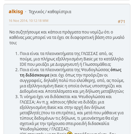
alkisg
Τεχνικός / καθαρίστρια
16 Νοε 2014, 10:12:18 ΜΜ
#71
Να συζητήσουμε και κάποια πράγματα που νομίζω ότι ο
καθένας μας μπορεί να τα έχει σε διαφορετική βάση στο μυαλό
του;
Ποια είναι τα πλεονεκτήματα της ΓΛΩΣΣΑΣ από, ας
πούμε, μια πλήρως εξελληνισμένη Basic με το κατάλληλο
IDE που μοιάζει με Διερμηνευτή ή Γλωσσομάθεια;
Ποια είναι τα πλεονεκτήματα της Ψευδογλώσσας
όπως
τη διδάσκουμε
(και όχι όπως την προόριζαν οι
συγγραφείς, δηλαδή πολύ πιο ελεύθερη), οπό, ας πούμε,
μια εξελληνισμένη Basic η οποία όντως υποστηρίζει και
Δεδομένα και Αποτελέσματα και μη δήλωση μεταβλητών;
Τι νόημα έχει να διδάσκεται και Ψευδογλώσσα και
ΓΛΩΣΣΑ; Αν π.χ. κάποιος ήθελε να διδάξει μια
εξελληνισμένη Basic και στην αρχή δεν δήλωνε
μεταβλητές (που το επιτρέπει), και μετά που μάθαινε για
τύπους δεδομένων τις δήλωνε, τι μειονέκτημα θα είχε
σχετικά με την τρέχουσα σπειροειδή διδασκαλία
Ψευδογλώσσας / ΓΛΩΣΣΑΣ;