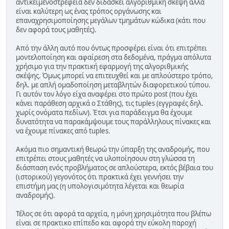
αντικειμενοστρέφεια δεν διδάσκει αλγοριθμική σκέψη αλλά
είναι καλύτερη ως ένας τρόπος οργάνωσης και
επαναχρησιμοποίησης μεγάλων τμημάτων κώδικα (κάτι που
δεν αφορά τους μαθητές).
Από την άλλη αυτό που όντως προσφέρει είναι ότι επιτρέπει
μοντελοποίηση και αφαίρεση στα δεδομένα, πράγμα απόλυτα
χρήσιμο για την πρακτική εφαρμογή της αλγοριθμικής
σκέψης. Όμως μπορεί να επιτευχθεί και με απλούστερο τρόπο,
δηλ. με απλή ομαδοποίηση μεταβλητών διαφορετικού τύπου.
Γι αυτόν τον λόγο είχα αναφέρει στο πρώτο post (που έχει
κάνει παράθεση αρχικά ο Στάθης), τις tuples (εγγραφές δηλ.
χωρίς ονόματα πεδίων). Έτσι για παράδειγμα θα έχουμε
δυνατότητα να παρακάμψουμε τους παράλληλους πίνακες και
να έχουμε πίνακες από tuples.
Ακόμα πιο σημαντική θεωρώ την ύπαρξη της αναδρομής, που
επιτρέπει στους μαθητές να υλοποίησουν στη γλώσσα τη
διάσπαση ενός προβλήματος σε απλούστερα, εκτός βέβαια του
(ιστορικού) γεγονότος ότι πρακτικά έχει γεννήσει την
επιστήμη μας (η υπολογισιμότητα λέγεται και θεωρία
αναδρομής).
Τέλος σε ότι αφορά τα αρχεία, η μόνη χρησιμότητα που βλέπω
είναι σε πρακτικο επίπεδο και αφορά την εύκολη παροχή