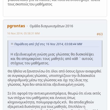
τους σκοπούς του μαθήματος
pgrontas
Ομάδα διαγωνισμάτων 2016
16 Νοε 2014, 05:58:31 ΜΜ
#63
Παράθεση από: fof στις 16 Νοε 2014, 03:08:44 ΜΜ
Η εξειδικευμένη γνώση μιας γλώσσας θα δυσκολέψει
και θα απομακρύνει τους μαθητές από κάθ ΄ αυτούς
στόχους του μαθήματος.
Θα ήθελα να ξανατονίσω ότι όλοι από όσους έχουν αναφερθεί
σε συγκεκριμένες γλώσσες, υποστηρίζουν την διδασκαλία
αλγοριθμικής μέσω της γλώσσας και όχι της ίδιας της
γλώσσας. Άρα δεν απαιτείται εξειδικευμένη γνώση.
Σε ότι αφορά την αντικειμενοστρέφεια, θεωρώ ότι είναι εκτός
των στόχων του μαθήματος και έννοιες όπως
κληρονομικότητα, πολυμορφισμός κτλ. θα αποδειχθούν
εξαιρετικά δυσνόητες για τους μαθητές. Επιπλέον η