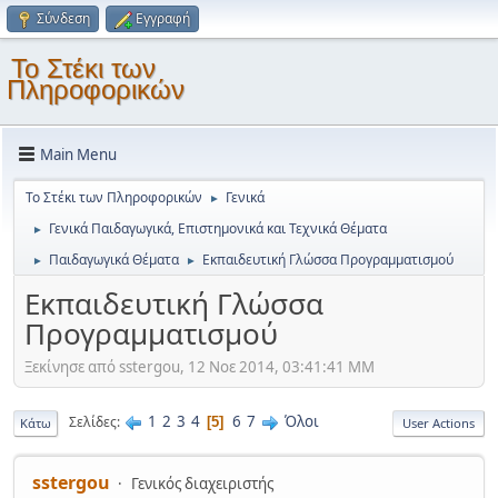
Σύνδεση
Εγγραφή
Το Στέκι των
Πληροφορικών
Main Menu
Το Στέκι των Πληροφορικών
Γενικά
►
Γενικά Παιδαγωγικά, Επιστημονικά και Τεχνικά Θέματα
►
Παιδαγωγικά Θέματα
Εκπαιδευτική Γλώσσα Προγραμματισμού
►
►
Εκπαιδευτική Γλώσσα
Προγραμματισμού
Ξεκίνησε από sstergou, 12 Νοε 2014, 03:41:41 ΜΜ
1
2
3
4
6
7
Όλοι
Σελίδες
5
Κάτω
User Actions
sstergou
Γενικός διαχειριστής