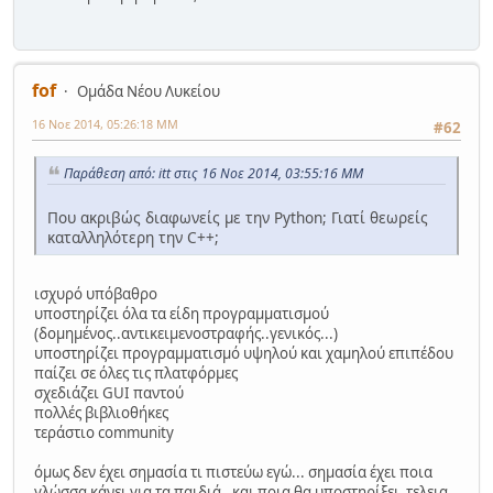
fof
Ομάδα Νέου Λυκείου
16 Νοε 2014, 05:26:18 ΜΜ
#62
Παράθεση από: itt στις 16 Νοε 2014, 03:55:16 ΜΜ
Που ακριβώς διαφωνείς με την Python; Γιατί θεωρείς
καταλληλότερη την C++;
ισχυρό υπόβαθρο
υποστηρίζει όλα τα είδη προγραμματισμού
(δομημένος..αντικειμενοστραφής..γενικός...)
υποστηρίζει προγραμματισμό υψηλού και χαμηλού επιπέδου
παίζει σε όλες τις πλατφόρμες
σχεδιάζει GUI παντού
πολλές βιβλιοθήκες
τεράστιο community
όμως δεν έχει σημασία τι πιστεύω εγώ... σημασία έχει ποια
γλώσσα κάνει για τα παιδιά , και ποια θα υποστηρίξει τελεια