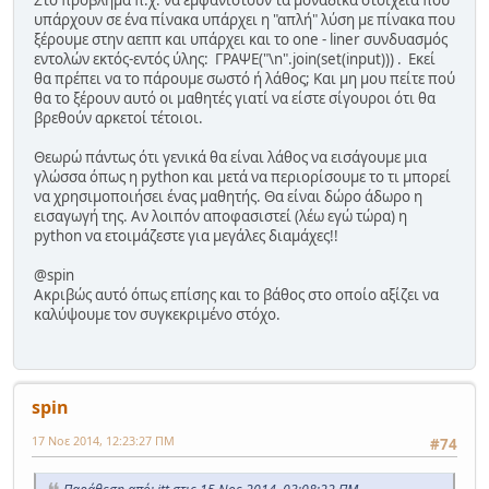
υπάρχουν σε ένα πίνακα υπάρχει η "απλή" λύση με πίνακα που
ξέρουμε στην αεππ και υπάρχει και το one - liner συνδυασμός
εντολών εκτός-εντός ύλης: ΓΡΑΨΕ("\n".join(set(input))) . Εκεί
θα πρέπει να το πάρουμε σωστό ή λάθος; Και μη μου πείτε πού
θα το ξέρουν αυτό οι μαθητές γιατί να είστε σίγουροι ότι θα
βρεθούν αρκετοί τέτοιοι.
Θεωρώ πάντως ότι γενικά θα είναι λάθος να εισάγουμε μια
γλώσσα όπως η python και μετά να περιορίσουμε το τι μπορεί
να χρησιμοποιήσει ένας μαθητής. Θα είναι δώρο άδωρο η
εισαγωγή της. Αν λοιπόν αποφασιστεί (λέω εγώ τώρα) η
python να ετοιμάζεστε για μεγάλες διαμάχες!!
@spin
Ακριβώς αυτό όπως επίσης και το βάθος στο οποίο αξίζει να
καλύψουμε τον συγκεκριμένο στόχο.
spin
17 Νοε 2014, 12:23:27 ΠΜ
#74