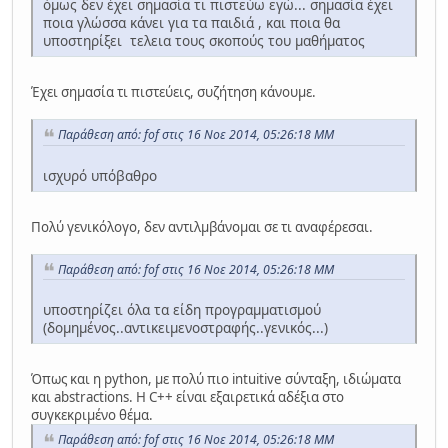
όμως δεν έχει σημασία τι πιστεύω εγώ... σημασία έχει
ποια γλώσσα κάνει για τα παιδιά , και ποια θα
υποστηρίξει τελεια τους σκοπούς του μαθήματος
Έχει σημασία τι πιστεύεις, συζήτηση κάνουμε.
Παράθεση από: fof στις 16 Νοε 2014, 05:26:18 ΜΜ
ισχυρό υπόβαθρο
Πολύ γενικόλογο, δεν αντιλμβάνομαι σε τι αναφέρεσαι.
Παράθεση από: fof στις 16 Νοε 2014, 05:26:18 ΜΜ
υποστηρίζει όλα τα είδη προγραμματισμού
(δομημένος..αντικειμενοστραφής..γενικός...)
Όπως και η python, με πολύ πιο intuitive σύνταξη, ιδιώματα
και abstractions. Η C++ είναι εξαιρετικά αδέξια στο
συγκεκριμένο θέμα.
Παράθεση από: fof στις 16 Νοε 2014, 05:26:18 ΜΜ