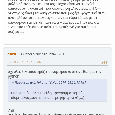
μάλλον όταν ο αντικειμενικός στόχος είναι να εισαχθεί
κάποιος στην ανάπτυξη και υλοποίηση αλγορίθμων. Η C++
δυστηχώς είναι μια κακή γλώσσα που μας έχει φορτωθεί στην
πλάτη λόγω ιστορικών συγκυριών και τώρα κάπως με τα
καινούργια standards πάνε να την μαζέψουν. Πιστεύω ότι
είναι από κάθε άποψη πολύ κακή επιλογή για αυτό που
συζητάμε.
evry
Ομάδα διαγωνισμάτων 2015
16 Νοε 2014, 07:17:57 ΜΜ
#65
όχι όλα, δεν υποστηρίζει συναρτησιακό σε αντίθεση με την
python
Παράθεση από: fof στις 16 Νοε 2014, 05:26:18 ΜΜ
υποστηρίζει όλα τα είδη προγραμματισμού
(δομημένος..αντικειμενοστραφής..γενικός...)
@itt