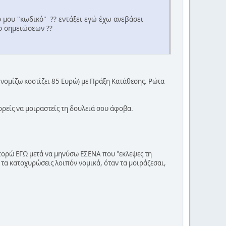
ό μου "κωδικό" ?? εντάξει εγώ έχω ανεβάσει
ο σημειώσεων ??
νομίζω κοστίζει 85 Ευρώ) με Πράξη Κατάθεσης. Ρώτα
ρείς να μοιραστείς τη δουλειά σου άφοβα.
μπορώ ΕΓΩ μετά να μηνύσω ΕΣΕΝΑ που "εκλεψες τη
 τα κατοχυρώσεις λοιπόν νομικά, όταν τα μοιράζεσαι,