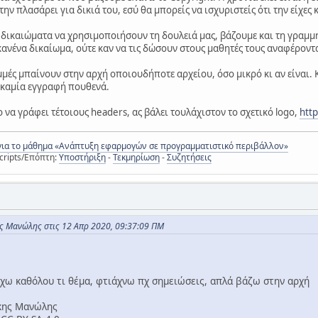
ην πλασάρει για δικιά του, εσύ θα μπορείς να ισχυριστείς ότι την είχες 
δικαιώματα να χρησιμοποιήσουν τη δουλειά μας, βάζουμε και τη γραμμή S
κανένα δικαίωμα, ούτε καν να τις δώσουν στους μαθητές τους αναφέροντα
μές μπαίνουν στην αρχή οποιουδήποτε αρχείου, όσο μικρό κι αν είναι. 
ι καμία εγγραφή πουθενά.
ο να γράφει τέτοιους headers, ας βάλει τουλάχιστον το σχετικό logo,
htt
για το μάθημα «Ανάπτυξη εφαρμογών σε προγραμματιστικό περιβάλλον»
cripts/Επόπτη:
Υποστήριξη
-
Τεκμηρίωση
-
Συζητήσεις
 Μανώλης στις 12 Απρ 2020, 09:37:09 ΠΜ
έχω καθόλου τι θέμα, φτιάχνω πχ σημειώσεις, απλά βάζω στην αρχή
κης Μανώλης