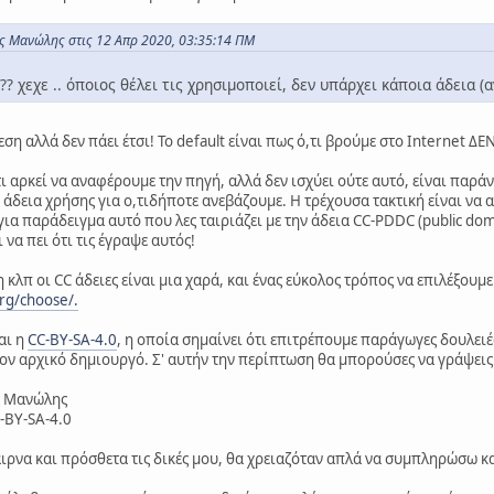
 Μανώλης στις 12 Απρ 2020, 03:35:14 ΠΜ
?? χεχε .. όποιος θέλει τις χρησιμοποιεί, δεν υπάρχει κάποια άδεια (α
ση αλλά δεν πάει έτσι! Το default είναι πως ό,τι βρούμε στο Internet 
ι αρκεί να αναφέρουμε την πηγή, αλλά δεν ισχύει ούτε αυτό, είναι παρά
 άδεια χρήσης για ο,τιδήποτε ανεβάζουμε. Η τρέχουσα τακτική είναι να α
 για παράδειγμα αυτό που λες ταιριάζει με την άδεια CC-PDDC (public doma
 να πει ότι τις έγραψε αυτός!
 κλπ οι CC άδειες είναι μια χαρά, και ένας εύκολος τρόπος να επιλέξουμε
rg/choose/.
αι η
CC-BY-SA-4.0
, η οποία σημαίνει ότι επιτρέπουμε παράγωγες δουλειέ
τον αρχικό δημιουργό. Σ' αυτήν την περίπτωση θα μπορούσες να γράψει
ς Μανώλης
C-BY-SA-4.0
αιρνα και πρόσθετα τις δικές μου, θα χρειαζόταν απλά να συμπληρώσω κα