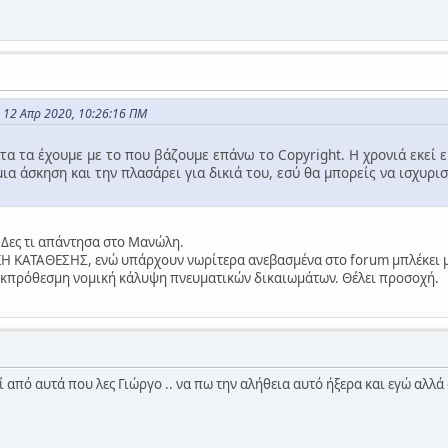
ς 12 Απρ 2020, 10:26:16 ΠΜ
α τα έχουμε με το που βάζουμε επάνω το Copyright. Η χρονιά εκεί εί
ια άσκηση και την πλασάρει για δικιά του, εσύ θα μπορείς να ισχυριστ
. Δες τι απάντησα στο Μανώλη.
Η ΚΑΤΑΘΕΣΗΣ, ενώ υπάρχουν νωρίτερα ανεβασμένα στο forum μπλέκει μεν
 εκπρόθεσμη νομική κάλυψη πνευματικών δικαιωμάτων. Θέλει προσοχή.
 από αυτά που λες Γιώργο .. να πω την αλήθεια αυτό ήξερα και εγώ αλλά 