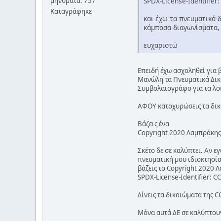
SPDX-License-Identifier:
μηνύματα: 757
Καταγράφηκε
και έχω τα πνευματικά 
κάμποσα διαγωνίσματα, 
ευχαριστώ
Επειδή έχω ασχοληθεί για 
Μανώλη τα Πνευματικά Δικα
Συμβολαιογράφο για τα λο
ΑΦΟΥ κατοχυρώσεις τα δικα
Βάζεις ένα
Copyright 2020 Λαμπράκη
Σκέτο δε σε καλύπτει. Αν 
πνευματική μου ιδιοκτησία
βάζεις το Copyright 2020 
SPDX-License-Identifier: C
Δίνεις τα δικαιώματα της C
Μόνα αυτά ΔΕ σε καλύπτουν