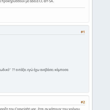
τα προκηρύσσουν με άδεια CC-BY-SA.
#1
κωδικό" ?? εντάξει εγώ έχω ανεβάσει κάμποσα
#2
ναρξη του Copyright μας, έτσι αν κάποιος του χρόνου