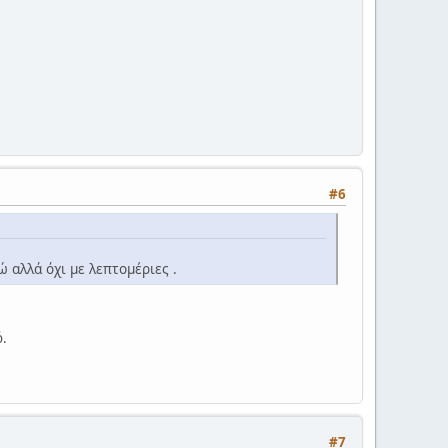
#6
ώ αλλά όχι με λεπτομέριες .
ό.
#7