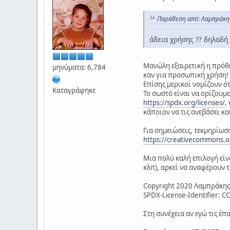
Παράθεση από: Λαμπράκης
άδεια χρήσης ?? δηλαδή 
Μανώλη εξαιρετική η πρόθε
μηνύματα: 6,784
καν για προσωπική χρήση!
Επίσης μερικοί νομίζουν ότ
Καταγράφηκε
Το σωστό είναι να ορίζουμε
https://spdx.org/licenses/
,
κάποιον να τις ανεβάσει και
Για σημειώσεις, τεκμηρίωση
https://creativecommons.o
Μια πολύ καλή επιλογή είν
κλπ), αρκεί να αναφέρουν 
Copyright 2020 Λαμπράκη
SPDX-License-Identifier: C
Στη συνέχεια αν εγώ τις έπ