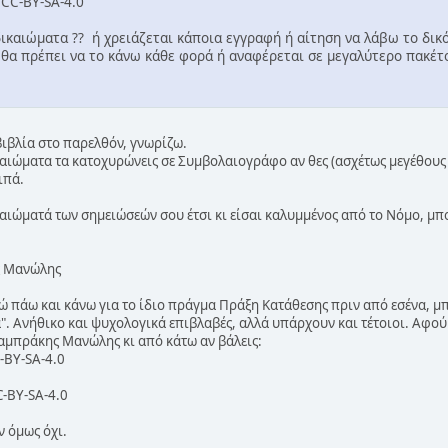
 CC-BY-SA-4.0
δικαιώματα ?? ή χρειάζεται κάποια εγγραφή ή αίτηση να λάβω το δικ
θα πρέπει να το κάνω κάθε φορά ή αναφέρεται σε μεγαλύτερο πακέτ
βιβλία στο παρελθόν, γνωρίζω.
ιώματα τα κατοχυρώνεις σε Συμβολαιογράφο αν θες (ασχέτως μεγέθους 
ιπά.
ιώματά των σημειώσεών σου έτσι κι είσαι καλυμμένος από το Νόμο, μπο
ς Μανώλης
εγώ πάω και κάνω για το ίδιο πράγμα Πράξη Κατάθεσης πριν από εσένα, 
". Ανήθικο και ψυχολογικά επιβλαβές, αλλά υπάρχουν και τέτοιοι. Αφού
Λαμπράκης Μανώλης κι από κάτω αν βάλεις:
C-BY-SA-4.0
C-BY-SA-4.0
 όμως όχι.