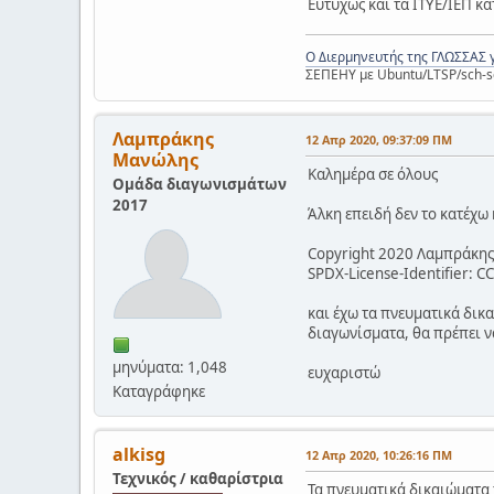
Ευτυχώς και τα ΙΤΥΕ/ΙΕΠ κ
Ο Διερμηνευτής της ΓΛΩΣΣΑΣ 
ΣΕΠΕΗΥ με Ubuntu/LTSP/sch-s
Λαμπράκης
12 Απρ 2020, 09:37:09 ΠΜ
Μανώλης
Καλημέρα σε όλους
Ομάδα διαγωνισμάτων
2017
Άλκη επειδή δεν το κατέχω
Copyright 2020 Λαμπράκη
SPDX-License-Identifier: C
και έχω τα πνευματικά δικ
διαγωνίσματα, θα πρέπει ν
μηνύματα: 1,048
ευχαριστώ
Καταγράφηκε
alkisg
12 Απρ 2020, 10:26:16 ΠΜ
Τεχνικός / καθαρίστρια
Τα πνευματικά δικαιώματα τ