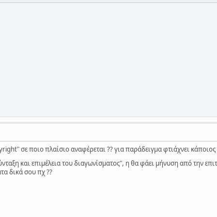
right" σε ποιο πλαίσιο αναφέρεται ?? για παράδειγμα φτιάχνει κάποιος 
"σύνταξη και επιμέλεια του διαγωνίσματος", η θα φάει μήνυση από την επι
ατα δικά σου πχ ??