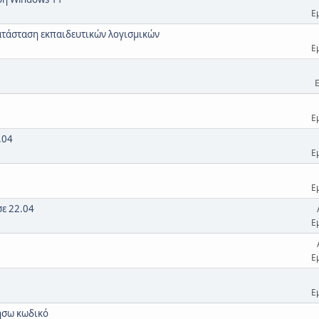
Ε
κατάσταση εκπαιδευτικών λογισμικών
Ε
Ε
.04
Ε
Ε
σε 22.04
Ε
Ε
Ε
ήσω κωδικό