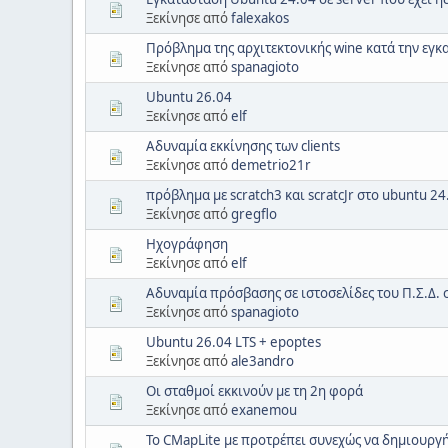
Ξεκίνησε από
falexakos
Πρόβλημα της αρχιτεκτονικής wine κατά την εγ
Ξεκίνησε από
spanagioto
Ubuntu 26.04
Ξεκίνησε από
elf
Αδυναμία εκκίνησης των clients
Ξεκίνησε από
demetrio21r
πρόβλημα με scratch3 και scratcJr στο ubuntu 24
Ξεκίνησε από
gregflo
Ηχογράφηση
Ξεκίνησε από
elf
Αδυναμία πρόσβασης σε ιστοσελίδες του Π.Σ.Δ. 
Ξεκίνησε από
spanagioto
Ubuntu 26.04 LTS + epoptes
Ξεκίνησε από
ale3andro
Οι σταθμοί εκκινούν με τη 2η φορά
Ξεκίνησε από
exanemou
To CMapLite με προτρέπει συνεχώς να δημιουργ