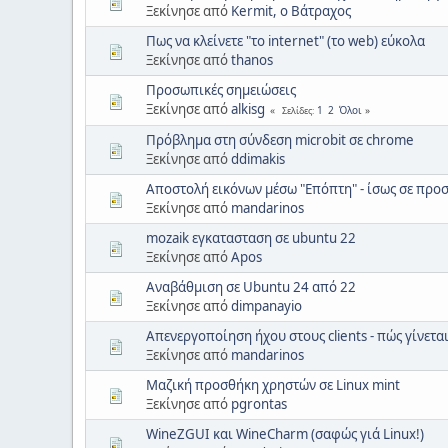
Ξεκίνησε από
Kermit, ο Βάτραχος
Πως να κλείνετε "το internet" (το web) εύκολα
Ξεκίνησε από
thanos
Προσωπικές σημειώσεις
Ξεκίνησε από
alkisg
1
2
Όλοι
Σελίδες
Πρόβλημα στη σύνδεση microbit σε chrome
Ξεκίνησε από
ddimakis
Αποστολή εικόνων μέσω "Επόπτη" - ίσως σε προ
Ξεκίνησε από
mandarinos
mozaik εγκατασταση σε ubuntu 22
Ξεκίνησε από
Apos
Αναβάθμιση σε Ubuntu 24 από 22
Ξεκίνησε από
dimpanayio
Απενεργοποίηση ήχου στους clients - πώς γίνεται
Ξεκίνησε από
mandarinos
Μαζική προσθήκη χρηστών σε Linux mint
Ξεκίνησε από
pgrontas
WineZGUI και WineCharm (σαφώς γιά Linux!)