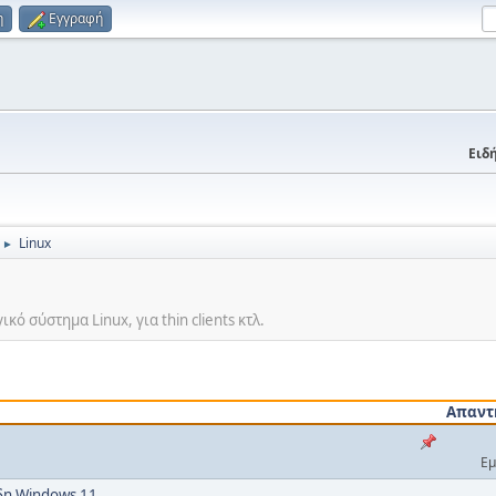
η
Εγγραφή
Ειδή
Linux
►
ό σύστημα Linux, για thin clients κτλ.
Απαντ
Εμ
ήδη Windows 11