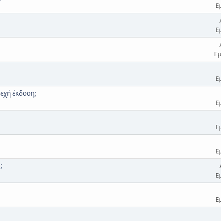
Ε
Ε
Εμ
Ε
σεχή έκδοση;
Ε
Ε
Ε
;
Ε
Ε