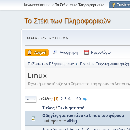
Καλωσορίσατε στο
Το Στέκι των Πληροφορικών
.
Σύνδεσ
Το Στέκι των Πληροφορικών
08 Αυγ 2026, 02:41:08 ΜΜ
Αρχική
Αναζήτηση
Ημερολόγιο
Το Στέκι των Πληροφορικών
Γενικά
Τεχνική υποστήριξη
►
►
Linux
Τεχνική υποστήριξη για θέματα που αφορούν το λειτουργικ
2
3
4
...
90
Σελίδες
1
Κάτω
Τίτλος
/
Ξεκίνησε από
Οδηγίες για τον πίνακα Linux του φόρουμ
Ξεκίνησε από
alkisg
Εγκατάσταση Ubuntu 24.04 σε server που έχει 