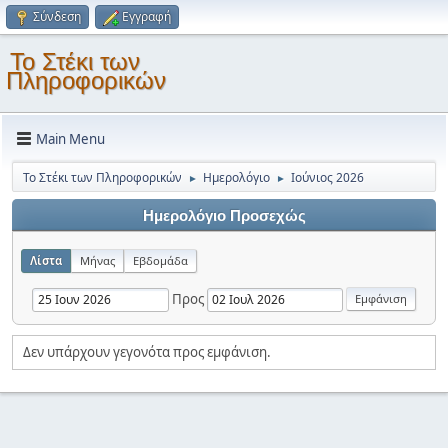
Σύνδεση
Εγγραφή
Το Στέκι των
Πληροφορικών
Main Menu
Το Στέκι των Πληροφορικών
Ημερολόγιο
Ιούνιος 2026
►
►
Ημερολόγιο Προσεχώς
Λίστα
Μήνας
Εβδομάδα
Προς
Δεν υπάρχουν γεγονότα προς εμφάνιση.