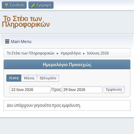
Σύνδεση
Εγγραφή
Το Στέκι των
Πληροφορικών
Main Menu
Το Στέκι των Πληροφορικών
Ημερολόγιο
Ιούνιος 2026
►
►
Ημερολόγιο Προσεχώς
Λίστα
Μήνας
Εβδομάδα
Προς
Δεν υπάρχουν γεγονότα προς εμφάνιση.